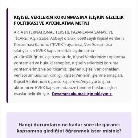
KİŞİSEL VERİLERİN KORUNMASINA İLİŞKİN GİZLİLİK
POLİTİKASI VE AYDINLATMA METNİ
ARTA INTERNATIONAL TEKSTİL PAZARLAMA SANAYİ VE
TİCARET A.Ş. (Isabel Abbey) olarak, 6698 sayılı Kişisel Verilerin
Korunması Kanunu (“KVKK”) uyarınca, Veri Sorumlusu
sıfatıyla, sizi KVKK kapsamındaki aydınlatma
yükümlülüğümüz çerçevesinde, Kişisel Verilerinizin toplanma
yöntemleri ve hukuki sebepleri, Kişisel Verilerinizi koruma
yöntemlerimiz ve politikamız, işlenen Kişisel Veri örnekleri,
veri sorumlusunun kimliği, Kişisel Verilerin işlenme amaçları,
Kişisel Verilerinizin üçüncü kişilere ve/veya yurtdışına
aktarımı ve KVKK kapsamında size tanınan haklara ilişkin
esaslar belirtilmiştir.
Devamını okumak için tıklayınız.
Hangi durumların ne kadar süre ile garanti
kapsamına girdiğini öğrenmek ister misiniz?