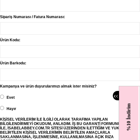
Sipariş Numarası / Fatura Numarası:
Ürün Kodu:
Ürün Barkodu:
Kampanya ve ürün duyurularımızı almak ister misiniz?
‹
‹
Evet
%10 İndirim
Hayır
KİŞİSEL VERİLERİM İLE İLGİLİ OLARAK TARAFIMA YAPILAN
BİLGİLENDİRMEYİ OKUDUM, ANLADIM. İŞ BU GARANTİ FORMUNU İLETMEK
İLE, İSABELABBEY.COM.TR SİTESİ ÜZERİNDEN İLETTİĞİM VE YUKARIDA
BELİRTİLEN KİŞİSEL VERİLERİMİN BELİRTİLEN AMAÇLARLA
SAKLANMASINA, İŞLENMESİNE, KULLANILMASINA AÇIK RIZA