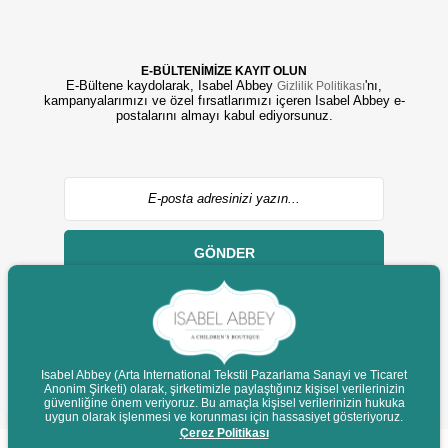
E-BÜLTENİMİZE KAYIT OLUN
E-Bültene kaydolarak, Isabel Abbey
'nı,
Gizlilik Politikası
kampanyalarımızı ve özel fırsatlarımızı içeren Isabel Abbey e-
postalarını almayı kabul ediyorsunuz.
GÖNDER
Isabel Abbey (Arta International Tekstil Pazarlama Sanayi ve Ticaret
Anonim Şirketi) olarak, şirketimizle paylaştığınız kişisel verilerinizin
© 2022 isabelabbey.com - Tüm Hakları Saklıdır.
güvenliğine önem veriyoruz. Bu amaçla kişisel verilerinizin hukuka
Destek
uygun olarak işlenmesi ve korunması için hassasiyet gösteriyoruz.
Çerez Politikası