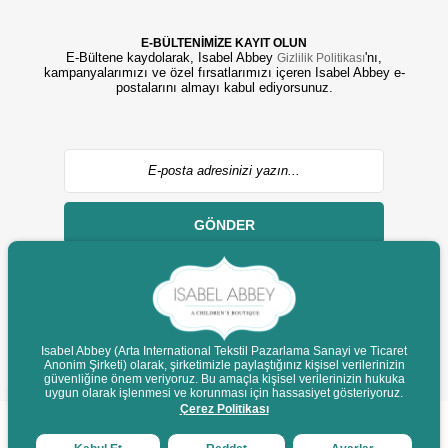
E-BÜLTENİMİZE KAYIT OLUN
E-Bültene kaydolarak, Isabel Abbey
'nı,
Gizlilik Politikası
kampanyalarımızı ve özel fırsatlarımızı içeren Isabel Abbey e-
postalarını almayı kabul ediyorsunuz.
GÖNDER
Isabel Abbey (Arta International Tekstil Pazarlama Sanayi ve Ticaret
Anonim Şirketi) olarak, şirketimizle paylaştığınız kişisel verilerinizin
© 2022 isabelabbey.com - Tüm Hakları Saklıdır.
güvenliğine önem veriyoruz. Bu amaçla kişisel verilerinizin hukuka
Destek
uygun olarak işlenmesi ve korunması için hassasiyet gösteriyoruz.
Çerez Politikası