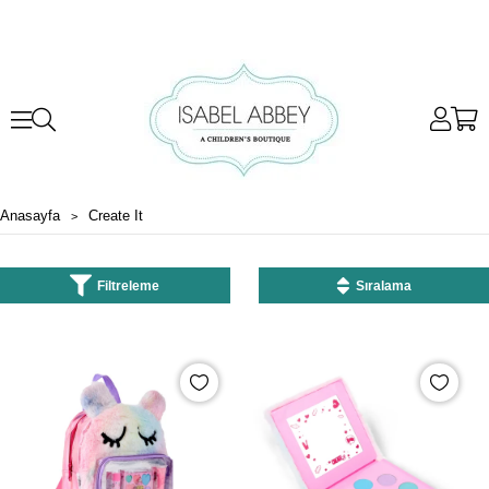
Anasayfa
Create It
Filtreleme
Sıralama