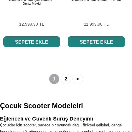
Deniz Mavisi
12.999,90 TL
11.999,90 TL
SEPETE EKLE
SEPETE EKLE
1
2
>
Çocuk Scooter Modelelri
Eğlenceli ve Güvenli Sürüş Deneyimi
Çocuklar için scooter, sadece bir oyuncak değil; fiziksel gelişimi, denge
becerilerini ve özgüveni destekleyen önemli bir hareket aracı haline gelmiştir.