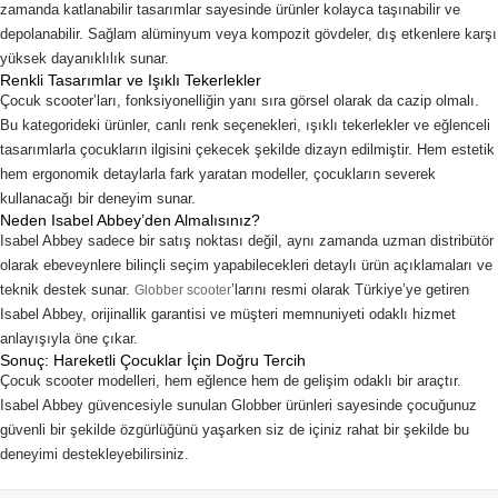
zamanda katlanabilir tasarımlar sayesinde ürünler kolayca taşınabilir ve
depolanabilir. Sağlam alüminyum veya kompozit gövdeler, dış etkenlere karşı
yüksek dayanıklılık sunar.
Renkli Tasarımlar ve Işıklı Tekerlekler
Çocuk scooter’ları, fonksiyonelliğin yanı sıra görsel olarak da cazip olmalı.
Bu kategorideki ürünler, canlı renk seçenekleri, ışıklı tekerlekler ve eğlenceli
tasarımlarla çocukların ilgisini çekecek şekilde dizayn edilmiştir. Hem estetik
hem ergonomik detaylarla fark yaratan modeller, çocukların severek
kullanacağı bir deneyim sunar.
Neden Isabel Abbey’den Almalısınız?
Isabel Abbey sadece bir satış noktası değil, aynı zamanda uzman distribütör
olarak ebeveynlere bilinçli seçim yapabilecekleri detaylı ürün açıklamaları ve
teknik destek sunar.
’larını resmi olarak Türkiye’ye getiren
Globber scooter
Isabel Abbey, orijinallik garantisi ve müşteri memnuniyeti odaklı hizmet
anlayışıyla öne çıkar.
Sonuç: Hareketli Çocuklar İçin Doğru Tercih
Çocuk scooter modelleri, hem eğlence hem de gelişim odaklı bir araçtır.
Isabel Abbey güvencesiyle sunulan Globber ürünleri sayesinde çocuğunuz
güvenli bir şekilde özgürlüğünü yaşarken siz de içiniz rahat bir şekilde bu
deneyimi destekleyebilirsiniz.