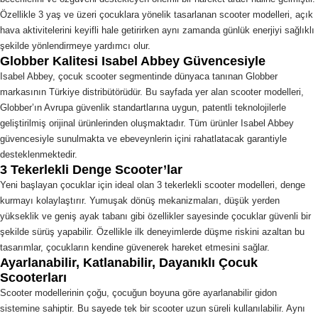
Özellikle 3 yaş ve üzeri çocuklara yönelik tasarlanan scooter modelleri, açık
hava aktivitelerini keyifli hale getirirken aynı zamanda günlük enerjiyi sağlıklı
şekilde yönlendirmeye yardımcı olur.
Globber Kalitesi Isabel Abbey Güvencesiyle
Isabel Abbey, çocuk scooter segmentinde dünyaca tanınan Globber
markasının Türkiye distribütörüdür. Bu sayfada yer alan scooter modelleri,
Globber’ın Avrupa güvenlik standartlarına uygun, patentli teknolojilerle
geliştirilmiş orijinal ürünlerinden oluşmaktadır. Tüm ürünler Isabel Abbey
güvencesiyle sunulmakta ve ebeveynlerin içini rahatlatacak garantiyle
desteklenmektedir.
3 Tekerlekli Denge Scooter’lar
Yeni başlayan çocuklar için ideal olan 3 tekerlekli scooter modelleri, denge
kurmayı kolaylaştırır. Yumuşak dönüş mekanizmaları, düşük yerden
yükseklik ve geniş ayak tabanı gibi özellikler sayesinde çocuklar güvenli bir
şekilde sürüş yapabilir. Özellikle ilk deneyimlerde düşme riskini azaltan bu
tasarımlar, çocukların kendine güvenerek hareket etmesini sağlar.
Ayarlanabilir, Katlanabilir, Dayanıklı Çocuk
Scooterları
Scooter modellerinin çoğu, çocuğun boyuna göre ayarlanabilir gidon
sistemine sahiptir. Bu sayede tek bir scooter uzun süreli kullanılabilir. Aynı