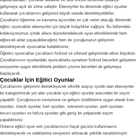
gelişmeye açık bir zihne sahiptir. Ebeveynler bu dönemde eğitici oyunlar
kullanarak çocuklarının gelişimini büyük oranda destekleyebilirler.
Çocukların öğrenme ve kavrama açısından en çok verim alacağı dönemde
eğitici oyuncaklar ebeveynler için büyük kolaylıklar sağlıyor. Bu bölümdeki
koleksiyonumuz içinde ailece düzenlenebilecek oyun etkinliklerinde hem
eğlenceli anlar yaşayabileceğiniz hem de çocuğunuzun gelişimini
destekleyecek oyuncaklar bulabilirsiniz.
Öğretici oyuncaklar çocukların fiziksel ve zihinsel gelişiminde etkisi büyüktür.
Çocuklarınızın oyunlardaki oyuncaklarla oynarken fiziksel becerileri gelişirken
seviyesine uygun etkinliklerle problem çözme becerileri de gelişmeye
başlayacak.
Çocuklar İçin Eğitici Oyunlar
Çocuklarının gelişimini destekleyecek etkinlik arayışı içinde olan ebeveynler
bu kategorimizde yer alan çocuklar için eğitici oyunlar arasından bir seçim
yapabilir. Çocuğunuzun seviyesine ve gelişim özelliklerine uygun olarak kutu
oyunları, klasik oyunlar, kart oyunları,
, parti oyunları,
mıknatıslı oyunlar
ve hafıza oyunları gibi geniş bir yelpazede seçim
beceri oyunları
yapabilirsiniz.
Onlarca eğitici oyun seti çocuklarınızın hayal gücünü kullanmasını
destekleyecek ve odaklanma seviyesini arttıracak şekilde tasarlanmıştır.