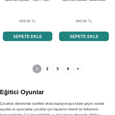
999,90 TL
999,90 TL
SEPETE EKLE
SEPETE EKLE
1
2
3
4
>
Eğitici Oyunlar
Çocukluk döneminde özellikle okula başlayıncaya kadar geçen sürede
oyunlar ve oyuncaklar çocuklar için hayatının önemli bir bölümünü
kapsamaktadır. Çocuklar bebeklik ve okul öncesi dönemde oldukça