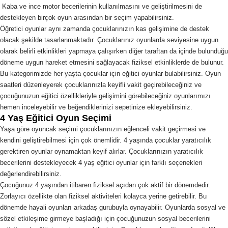
Kaba ve ince motor becerilerinin kullanılmasını ve geliştirilmesini de
destekleyen birçok oyun arasından bir seçim yapabilirsiniz.
Öğretici oyunlar aynı zamanda çocuklarınızın kas gelişimine de destek
olacak şekilde tasarlanmaktadır. Çocuklarınız oyunlarda seviyesine uygun
olarak belirli etkinlikleri yapmaya çalışırken diğer taraftan da içinde bulunduğu
döneme uygun hareket etmesini sağlayacak fiziksel etkinliklerde de bulunur.
Bu kategorimizde her yaşta çocuklar için eğitici oyunlar bulabilirsiniz. Oyun
saatleri düzenleyerek çocuklarınızla keyifli vakit geçirebileceğiniz ve
çocuğunuzun eğitici özellikleriyle gelişimini görebileceğiniz oyunlarımızı
hemen inceleyebilir ve beğendiklerinizi sepetinize ekleyebilirsiniz.
4 Yaş Eğitici Oyun Seçimi
Yaşa göre oyuncak seçimi çocuklarınızın eğlenceli vakit geçirmesi ve
kendini geliştirebilmesi için çok önemlidir. 4 yaşında çocuklar yaratıcılık
gerektiren oyunlar oynamaktan keyif alırlar. Çocuklarınızın yaratıcılık
becerilerini destekleyecek 4 yaş eğitici oyunlar için farklı seçenekleri
değerlendirebilirsiniz.
Çocuğunuz 4 yaşından itibaren fiziksel açıdan çok aktif bir dönemdedir.
Zorlayıcı özellikte olan fiziksel aktiviteleri kolayca yerine getirebilir. Bu
dönemde hayali oyunları arkadaş gurubuyla oynayabilir. Oyunlarda sosyal ve
sözel etkileşime girmeye başladığı için çocuğunuzun sosyal becerilerini