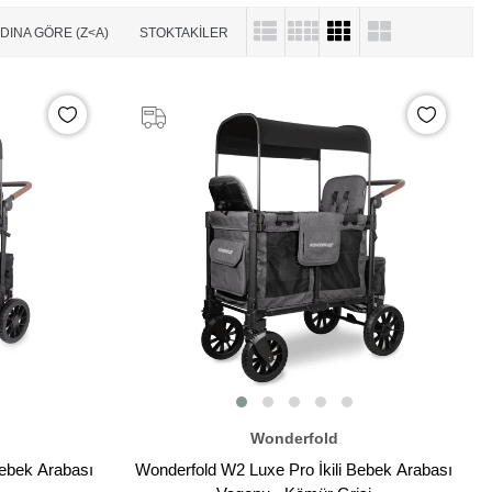
DINA GÖRE (Z<A)
STOKTAKILER
Wonderfold
Bebek Arabası
Wonderfold W2 Luxe Pro İkili Bebek Arabası