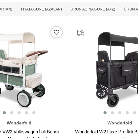
(ARTAN)
FIYATA GÖRE (AZALAN)
ÜRÜN ADINA GÖRE (A>Z)
ÜRÜN A
Wonderfold
Wonderfold
d VW2 Volkswagen İkili Bebek
Wonderfold W2 Luxe Pro İkili 