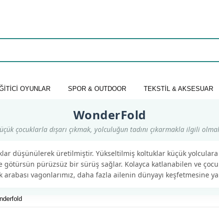
ĞİTİCİ OYUNLAR
SPOR & OUTDOOR
TEKSTİL & AKSESUAR
WonderFold
üçük çocuklarla dışarı çıkmak, yolculuğun tadını çıkarmakla ilgili olmal
r düşünülerek üretilmiştir. Yükseltilmiş koltuklar küçük yolculara
e götürsün pürüzsüz bir sürüş sağlar. Kolayca katlanabilen ve çocuk
 arabası vagonlarımız, daha fazla ailenin dünyayı keşfetmesine yar
derfold