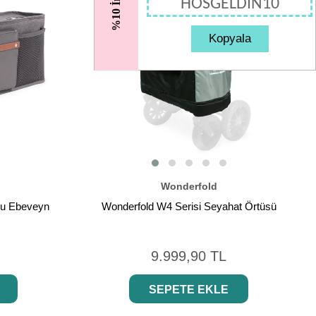
%10 İndirim
HOSGELDIN10
Kopyala
Wonderfold
lu Ebeveyn
Wonderfold W4 Serisi Seyahat Örtüsü
9.999,90 TL
SEPETE EKLE