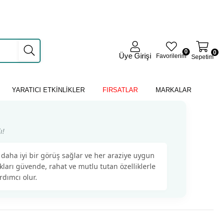
0
0
Üye Girişi
Favorilerim
Sepetim
YARATICI ETKİNLİKLER
FIRSATLAR
MARKALAR
ı!
 daha iyi bir görüş sağlar ve her araziye uygun
ları güvende, rahat ve mutlu tutan özelliklerle
dımcı olur.