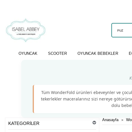
OYUNCAK
SCOOTER
OYUNCAK BEBEKLER
E
K
Tüm WonderFold ürünleri ebeveynler ve çocukla
tekerlekler maceralarınız sizi nereye götürürs
dolu bebek
Anasayfa
Won
KATEGORILER