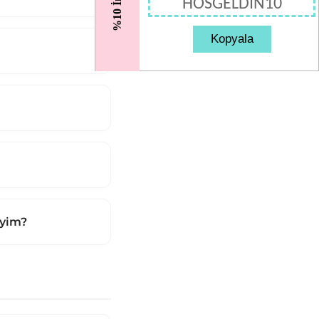
%10 İndirim
HOSGELDIN10
Kopyala
iyim?