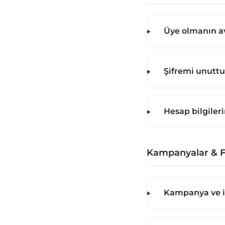
Üye olmanın av
Şifremi unutt
Hesap bilgiler
Kampanyalar & Fı
Kampanya ve in