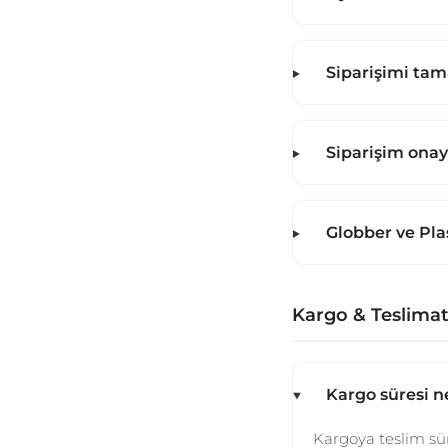
Siparişimi tam
Siparişim onayl
Globber ve Pla
Kargo & Teslima
Kargo süresi n
Kargoya teslim sü