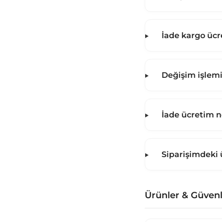
İade kargo ücre
Değişim işlemi
İade ücretim 
Siparişimdeki 
Ürünler & Güvenl