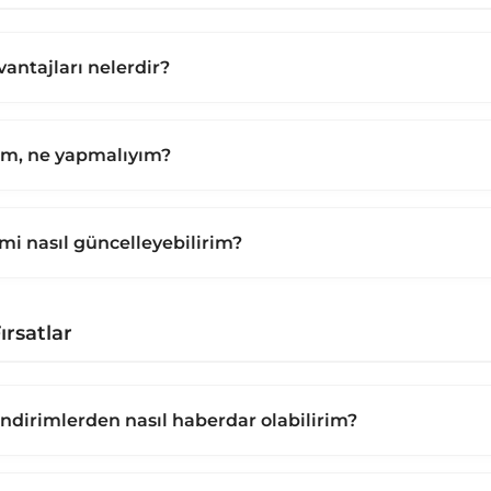
antajları nelerdir?
um, ne yapmalıyım?
imi nasıl güncelleyebilirim?
rsatlar
dirimlerden nasıl haberdar olabilirim?