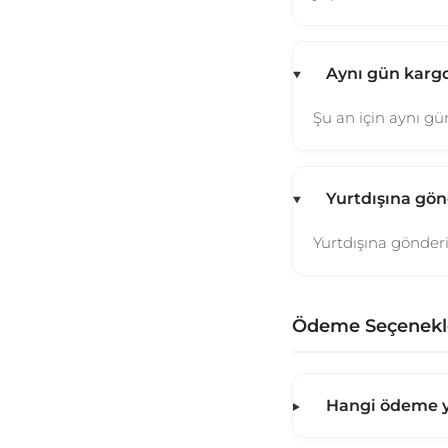
Aynı gün kargo
Şu an için aynı 
Yurtdışına gö
Yurtdışına gönde
Ödeme Seçenekl
Hangi ödeme y