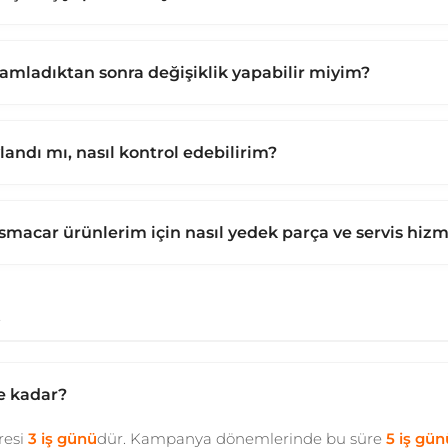
amladıktan sonra değişiklik yapabilir miyim?
andı mı, nasıl kontrol edebilirim?
smacar ürünlerim için nasıl yedek parça ve servis hizme
t
e kadar?
resi
3 iş günü
dür. Kampanya dönemlerinde bu süre
5 iş gü