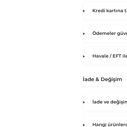
Kredi kartına 
Ödemeler güve
Havale / EFT i
İade & Değişim
İade ve değişi
Hangi ürünler