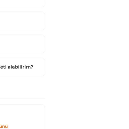
ti alabilirim?
nünü