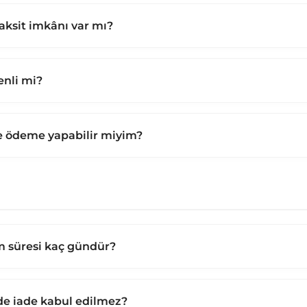
taksit imkânı var mı?
nli mi?
le ödeme yapabilir miyim?
m süresi kaç gündür?
de iade kabul edilmez?