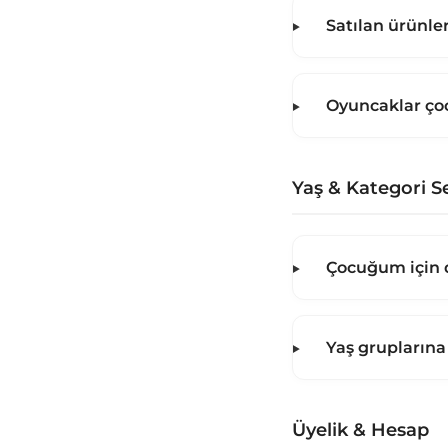
Satılan ürünler
Oyuncaklar ço
Yaş & Kategori S
Çocuğum için d
Yaş gruplarına
Üyelik & Hesap