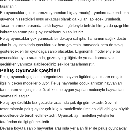
tasarlanır.
Bu oyuncaklar çocuklarınızın yanından hiç ayırmadığı, yanlarında kendilerini
güvende hissettikleri
olarak da kullanılabilecek ürünlerdir.
uyku arkadaşı
Tasarımlarımız arasında farklı hayvan figürleriyle birlikte film ya da çizgi film
kahramanlarının peluş oyuncaklarını bulabilirsiniz.
Peluş oyuncaklar çok yumuşak bir dokuya sahiptir. Tamamen sağlık dostu
olan bu oyuncaklarla çocuklarınız hem çevresini tanıyacak hem de sevgi
gösterecekleri bir oyuncağa sahip olacaklar. Ergonomik modelleriyle bu
oyuncaklar uyku sırasında, gezmeye gittiğinizde ya da dışarıda vakit
geçirirken yanınıza alabileceğiniz şekilde tasarlanmıştır.
Peluş Oyuncak Çeşitleri
Peluş oyuncak çeşitleri kategorimizde hayvan figürleri çocukların en çok
ilgisini çeken modeller oluyor. Peluş hayvanlar çocuklarınızın hayvanları
tanımasını ve gelişimsel özelliklerine uygun yapıları nedeniyle hayvanları
sevmesini sağlar.
Peluş ayı özellikle kız çocuklar arasında çok ilgi görmektedir. Sevimli
tasarımlarıyla peluş ayılar çok küçük modellerde üretilebildiği gibi çok büyük
modellerde de tercih edilmektedir. Oyuncak ayı modelleri yetişkinler
tarafından da ilgi görmektedir.
Devasa boyuta sahip hayvanlar arasında yer alan filler de peluş oyuncaklar