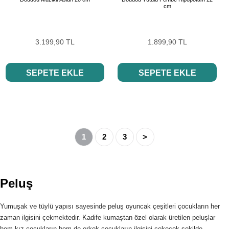
cm
3.199,90 TL
1.899,90 TL
SEPETE EKLE
SEPETE EKLE
1
2
3
>
Peluş
Yumuşak ve tüylü yapısı sayesinde peluş oyuncak çeşitleri çocukların her
zaman ilgisini çekmektedir. Kadife kumaştan özel olarak üretilen peluşlar
hem kız çocukların hem de erkek çocukların ilgisini çekecek şekilde