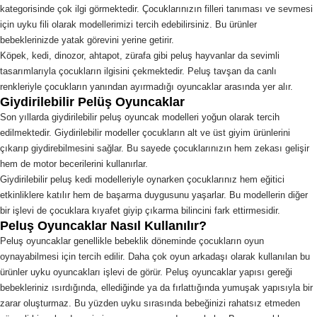
kategorisinde çok ilgi görmektedir. Çocuklarınızın filleri tanıması ve sevmesi
için uyku fili olarak modellerimizi tercih edebilirsiniz. Bu ürünler
bebeklerinizde yatak görevini yerine getirir.
Köpek, kedi, dinozor, ahtapot, zürafa gibi peluş hayvanlar da sevimli
tasarımlarıyla çocukların ilgisini çekmektedir. Peluş tavşan da canlı
renkleriyle çocukların yanından ayırmadığı oyuncaklar arasında yer alır.
Giydirilebilir Pelüş Oyuncaklar
Son yıllarda giydirilebilir peluş oyuncak modelleri yoğun olarak tercih
edilmektedir. Giydirilebilir modeller çocukların alt ve üst giyim ürünlerini
çıkarıp giydirebilmesini sağlar. Bu sayede çocuklarınızın hem zekası gelişir
hem de motor becerilerini kullanırlar.
Giydirilebilir peluş kedi modelleriyle oynarken çocuklarınız hem eğitici
etkinliklere katılır hem de başarma duygusunu yaşarlar. Bu modellerin diğer
bir işlevi de çocuklara kıyafet giyip çıkarma bilincini fark ettirmesidir.
Peluş Oyuncaklar Nasıl Kullanılır?
Peluş oyuncaklar genellikle bebeklik döneminde çocukların oyun
oynayabilmesi için tercih edilir. Daha çok oyun arkadaşı olarak kullanılan bu
ürünler uyku oyuncakları işlevi de görür. Peluş oyuncaklar yapısı gereği
bebekleriniz ısırdığında, ellediğinde ya da fırlattığında yumuşak yapısıyla bir
zarar oluşturmaz. Bu yüzden uyku sırasında bebeğinizi rahatsız etmeden