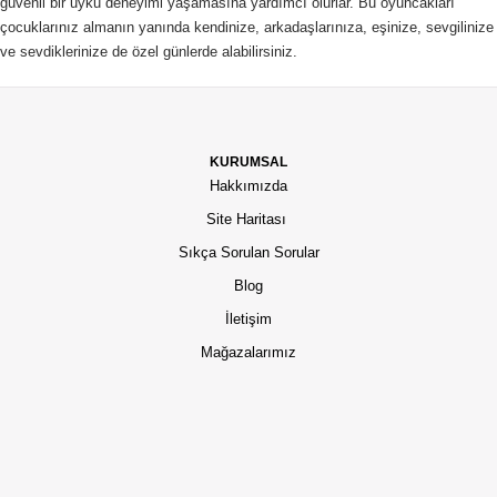
güvenli bir uyku deneyimi yaşamasına yardımcı olurlar. Bu oyuncakları
çocuklarınız almanın yanında kendinize, arkadaşlarınıza, eşinize, sevgilinize
ve sevdiklerinize de özel günlerde alabilirsiniz.
KURUMSAL
Hakkımızda
Site Haritası
Sıkça Sorulan Sorular
Blog
İletişim
Mağazalarımız