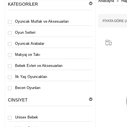
Anasayfa
Ha
KATEGORILER
FIYATA GÖRE 
Oyuncak Mutfak ve Aksesuarları
Oyun Setleri
Oyuncak Arabalar
Makyaj ve Takı
Bebek Evleri ve Aksesuarları
İlk Yaş Oyuncakları
Beceri Oyunları
Bebek Odası
CINSIYET
Mıknatıslı Oyunlar
Unisex Bebek
Motor Becerilerini Geliştiren Oyuncaklar