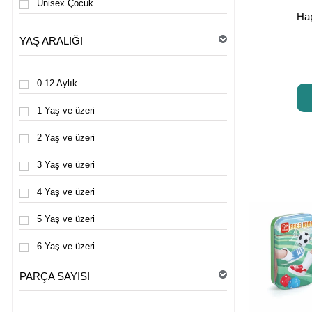
Unisex Çocuk
Okul Öncesi Eğitici Oyuncaklar
Hap
Çevre Dostu Oyuncaklar
YAŞ ARALIĞI
Sanat ve El Becerisi Oyuncakları
0-12 Aylık
Dikkat ve Odak Geliştiren Oyuncaklar
1 Yaş ve üzeri
DEKORASYON
2 Yaş ve üzeri
3 Yaş ve üzeri
4 Yaş ve üzeri
5 Yaş ve üzeri
6 Yaş ve üzeri
7 Yaş ve üzeri
PARÇA SAYISI
8 Yaş ve üzeri