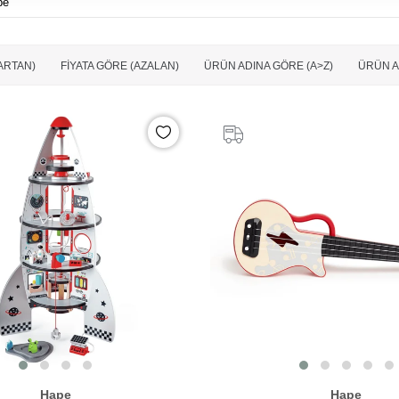
pe
(ARTAN)
FIYATA GÖRE (AZALAN)
ÜRÜN ADINA GÖRE (A>Z)
ÜRÜN A
Hape
Hape