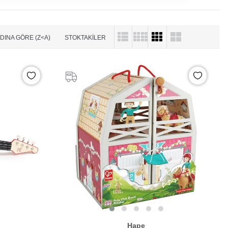
DINA GÖRE (Z<A)
STOKTAKILER
Hape