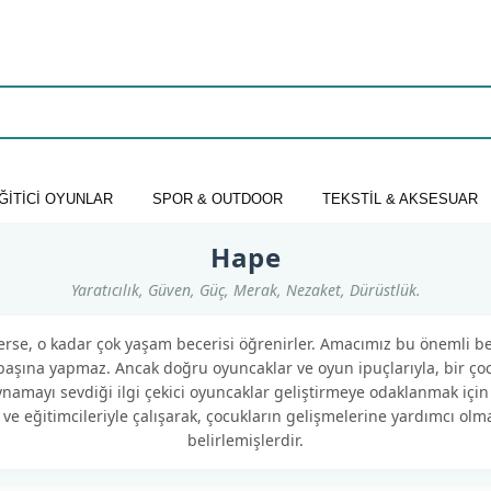
ĞİTİCİ OYUNLAR
SPOR & OUTDOOR
TEKSTİL & AKSESUAR
Hape
Yaratıcılık, Güven, Güç, Merak, Nezaket, Dürüstlük.
rse, o kadar çok yaşam becerisi öğrenirler. Amacımız bu önemli b
başına yapmaz. Ancak doğru oyuncaklar ve oyun ipuçlarıyla, bir ç
 oynamayı sevdiği ilgi çekici oyuncaklar geliştirmeye odaklanmak içi
e eğitimcileriyle çalışarak, çocukların gelişmelerine yardımcı olmak
belirlemişlerdir.