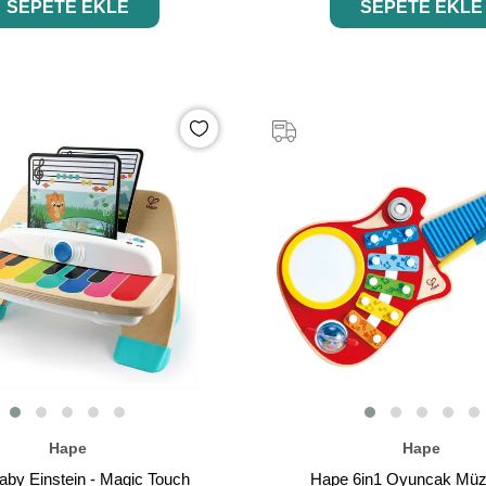
SEPETE EKLE
SEPETE EKLE
Hape
Hape
instein - Magic Touch
Hape 6in1 Oyuncak Müzi