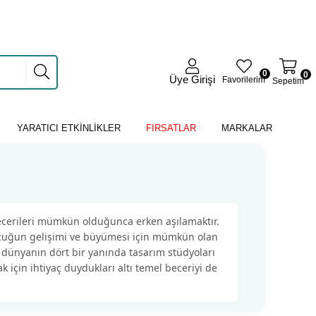
0
0
Üye Girişi
Favorilerim
Sepetim
YARATICI ETKİNLİKLER
FIRSATLAR
MARKALAR
ecerileri mümkün olduğunca erken aşılamaktır.
ocuğun gelişimi ve büyümesi için mümkün olan
n dünyanın dört bir yanında tasarım stüdyoları
 için ihtiyaç duydukları altı temel beceriyi de