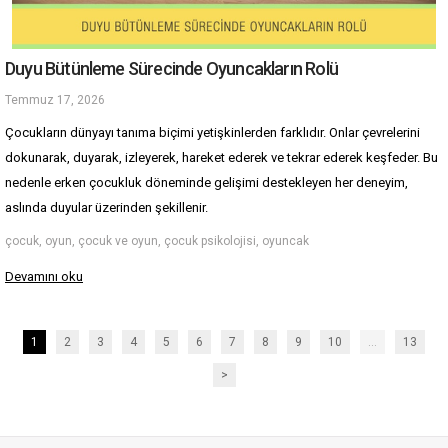
Duyu Bütünleme Sürecinde Oyuncakların Rolü
Temmuz 17, 2026
Çocukların dünyayı tanıma biçimi yetişkinlerden farklıdır. Onlar çevrelerini 
dokunarak, duyarak, izleyerek, hareket ederek ve tekrar ederek keşfeder. Bu 
nedenle erken çocukluk döneminde gelişimi destekleyen her deneyim, 
aslında duyular üzerinden şekillenir.
çocuk, oyun, çocuk ve oyun, çocuk psikolojisi, oyuncak
Devamını oku
1
2
3
4
5
6
7
8
9
10
...
13
>