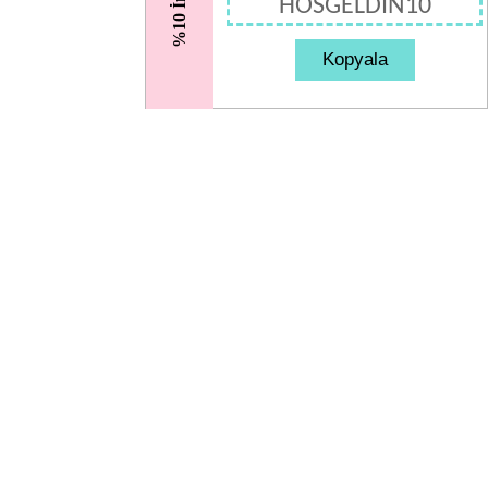
%10 İndirim
HOSGELDIN10
Kopyala