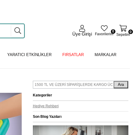
0
0
Üye Girişi
Favorilerim
Sepetim
YARATICI ETKİNLİKLER
FIRSATLAR
MARKALAR
Ara
Kategoriler
Hediye Rehberi
Son Blog Yazıları