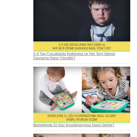
3-4 Yaş Çocuklarda İnatlaşma ve Her Şeyi İsteme
Davranışı Nasıl Yönetilir?
Bebeklerde El-Göz Koordinasyonu Nasıl Gelişir?