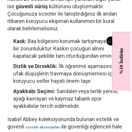
ise
güvenli sürüş
kültürünü oluşturmaktır.
Çocuğunuza scooter ile tanıştırdığınız ilk andan
itibaren koruyucu ekipman kullanımını bir kural
olarak belirlemelisiniz.
‹
‹
Kask:
Baş bölgesini korumak tartışmaya kapalı
bir zorunluluktur. Kaskın çocuğun alnını
%10 İndirim
kapatacak şekilde tam oturduğundan emin olun.
Dizlik ve Dirseklik:
İlk öğrenme aşamasındaki
ufak düşüşlerin travmaya dönüşmemesi için
koruyucu setler hayati önem taşır.
Ayakkabı Seçimi:
Sandalet veya terlik yerine,
ayağı kavrayan ve kaymaz tabanlı spor
ayakkabılar tercih edilmelidir.
Isabel Abbey koleksiyonunda bulunan estetik ve
güvenli
ile güvenliği eğlenceli hale
scooter aksesuarları