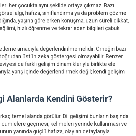
tileri her çocukta aynı şekilde ortaya çıkmaz. Bazı
 görsel algı, hafıza, sınıflandırma ya da problem çözme
ldığında, yaşına göre erken konuşma, uzun süreli dikkat,
ilimi, hızlı öğrenme ve tekrar eden bilgileri çabuk
tiketleme amacıyla değerlendirilmemelidir. Örneğin bazı
doğrudan üstün zeka göstergesi olmayabilir. Benzer
iyesi de farklı gelişim dinamikleriyle birlikte ele
larıyla yarış içinde değerlendirmek değil; kendi gelişim
gi Alanlarda Kendini Gösterir?
irkaç temel alanda görülür. Dil gelişimi bunların başında
 cümlelere geçmesi, kelimeleri yerinde kullanması ve
unun yanında güçlü hafıza, olayları detaylarıyla