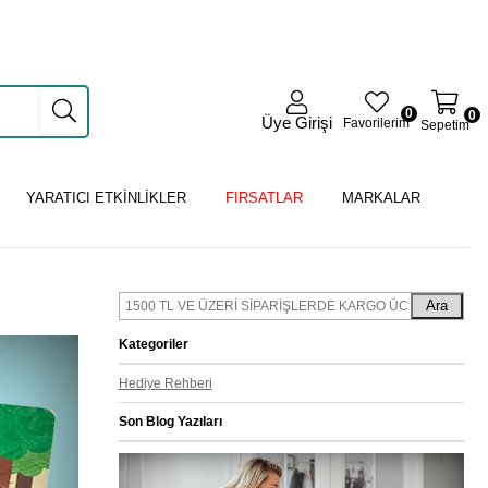
0
0
Üye Girişi
Favorilerim
Sepetim
YARATICI ETKİNLİKLER
FIRSATLAR
MARKALAR
Ara
Kategoriler
Hediye Rehberi
Son Blog Yazıları