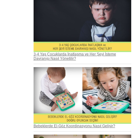
3-4 Yaş Çocuklarda İnatlaşma ve Her Şeyi İsteme
Davranışı Nasıl Yönetilir?
Bebeklerde El-Göz Koordinasyonu Nasıl Gelişir?