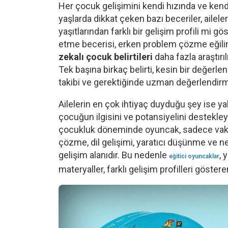
Her çocuk gelişimini kendi hızında ve ken
yaşlarda dikkat çeken bazı beceriler, aile
yaşıtlarından farklı bir gelişim profili mi gö
etme becerisi, erken problem çözme eğili
zekalı çocuk belirtileri
daha fazla araştır
Tek başına birkaç belirti, kesin bir değer
takibi ve gerektiğinde uzman değerlendirmes
Ailelerin en çok ihtiyaç duyduğu şey ise ya
çocuğun ilgisini ve potansiyelini destekl
çocukluk döneminde oyuncak, sadece vakit 
çözme, dil gelişimi, yaratıcı düşünme ve 
gelişim alanıdır. Bu nedenle
, 
eğitici oyuncaklar
materyaller, farklı gelişim profilleri göst