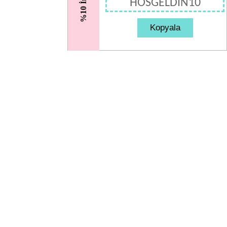
%10 İndirim
HOSGELDIN10
Kopyala