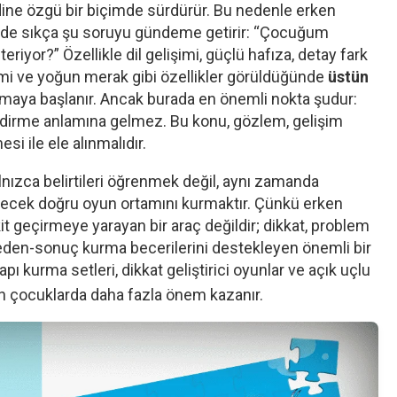
dine özgü bir biçimde sürdürür. Bu nedenle erken
lerde sıkça şu soruyu gündeme getirir: “Çocuğum
steriyor?” Özellikle dil gelişimi, güçlü hafıza, detay fark
mi ve yoğun merak gibi özellikler görüldüğünde
üstün
ılmaya başlanır. Ancak burada en önemli nokta şudur:
lendirme anlamına gelmez. Bu konu, gözlem, gelişim
i ile ele alınmalıdır.
lnızca belirtileri öğrenmek değil, aynı zamanda
eyecek doğru oyun ortamını kurmaktır. Çünkü erken
geçirmeye yarayan bir araç değildir; dikkat, problem
neden-sonuç kurma becerilerini destekleyen önemli bir
yapı kurma setleri, dikkat geliştirici oyunlar ve açık uçlu
eren çocuklarda daha fazla önem kazanır.