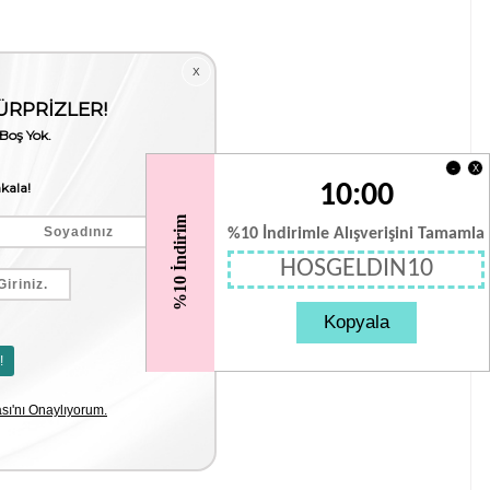
X
-
10:00
%10 İndirim
%10 İndirimle Alışverişini Tamamla
HOSGELDIN10
Kopyala