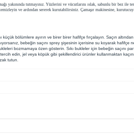
ğı yakınında tutmayınız. Yüzlerini ve vücutlarını ıslak, sabunlu bir bez ile te
 temizleyin ve ardından sererek kurutabilirsiniz. Çamaşır makinesine, kurutuc
ını küçük bölümlere ayırın ve birer birer hafifçe fırçalayın. Saçın altın
ıyorsanız, bebeğin saçını sprey şişesinin içerisine su koyarak hafifçe 
bukleleri bozmamaya özen gösterin. Sıkı bukleler için bebeğin saçını par
cih edin, jel veya köpük gibi şekillendirici ürünler kullanmaktan kaçının
zak tutun.