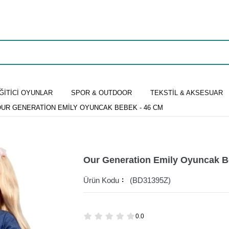
ĞİTİCİ OYUNLAR
SPOR & OUTDOOR
TEKSTİL & AKSESUAR
UR GENERATION EMILY OYUNCAK BEBEK - 46 CM
Our Generation Emily Oyuncak B
(BD31395Z)
0.0