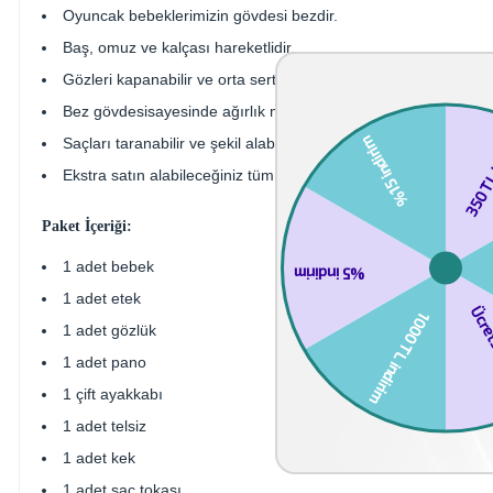
Oyuncak bebeklerimizin gövdesi bezdir.
Baş, omuz ve kalçası hareketlidir.
Gözleri kapanabilir ve orta sertlikte bir yapısı vardır.
Bez gövdesisayesinde ağırlık merkezini ayarladığınızda ayakt
Saçları taranabilir ve şekil alabilir.
Ekstra satın alabileceğiniz tüm Our Generation kıyafet, evcil h
Paket İçeriği:
1 adet bebek
1 adet etek
1 adet gözlük
1 adet pano
1 çift ayakkabı
1 adet telsiz
1 adet kek
1 adet saç tokası