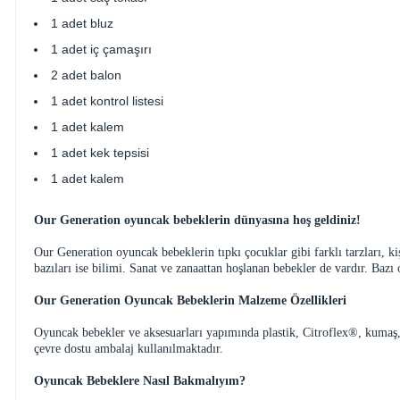
1 adet bluz
1 adet iç çamaşırı
2 adet balon
1 adet kontrol listesi
1 adet kalem
1 adet kek tepsisi
1 adet kalem
Our Generation oyuncak bebeklerin dünyasına hoş geldiniz!
Our Generation oyuncak bebeklerin tıpkı çocuklar gibi farklı tarzları, kiş
bazıları ise bilimi. Sanat ve zanaattan hoşlanan bebekler de vardır. Ba
Our Generation Oyuncak Bebeklerin Malzeme Özellikleri
Oyuncak bebekler ve aksesuarları yapımında plastik, Citroflex®, kumaş, 
çevre dostu ambalaj kullanılmaktadır.
Oyuncak Bebeklere Nasıl Bakmalıyım?