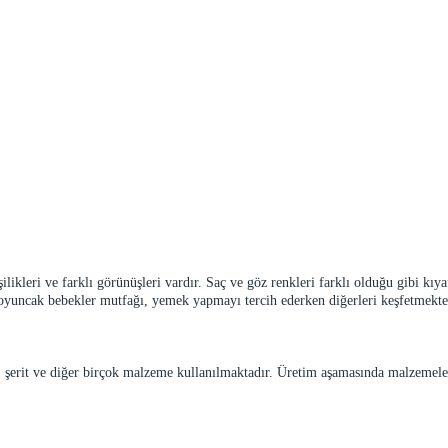
ilikleri ve farklı görünüşleri vardır. Saç ve göz renkleri farklı olduğu gibi kıy
zı oyuncak bebekler mutfağı, yemek yapmayı tercih ederken diğerleri keşfetmek
şerit ve diğer birçok malzeme kullanılmaktadır. Üretim aşamasında malzemeleri 