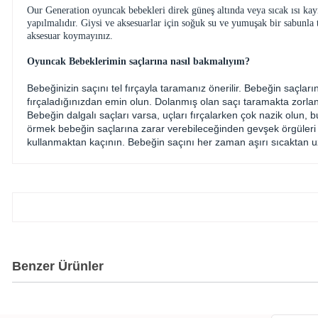
Our Generation oyuncak bebekleri direk güneş altında veya sıcak ısı kayna
yapılmalıdır. Giysi ve aksesuarlar için soğuk su ve yumuşak bir sabunla
aksesuar koymayınız.
Oyuncak Bebeklerimin saçlarına nasıl bakmalıyım?
Bebeğinizin saçını tel fırçayla taramanız önerilir. Bebeğin saçlar
fırçaladığınızdan emin olun. Dolanmış olan saçı taramakta zorlan
Bebeğin dalgalı saçları varsa, uçları fırçalarken çok nazik olun, 
örmek bebeğin saçlarına zarar verebileceğinden gevşek örgüleri ter
kullanmaktan kaçının. Bebeğin saçını her zaman aşırı sıcaktan u
Benzer Ürünler