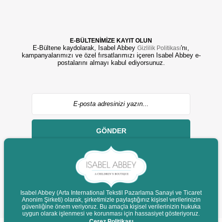
E-BÜLTENİMİZE KAYIT OLUN
E-Bültene kaydolarak, Isabel Abbey
'nı,
Gizlilik Politikası
kampanyalarımızı ve özel fırsatlarımızı içeren Isabel Abbey e-
postalarını almayı kabul ediyorsunuz.
GÖNDER
Isabel Abbey (Arta International Tekstil Pazarlama Sanayi ve Ticaret
Anonim Şirketi) olarak, şirketimizle paylaştığınız kişisel verilerinizin
© 2022 isabelabbey.com - Tüm Hakları Saklıdır.
güvenliğine önem veriyoruz. Bu amaçla kişisel verilerinizin hukuka
Destek
uygun olarak işlenmesi ve korunması için hassasiyet gösteriyoruz.
Çerez Politikası