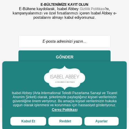
E-BÜLTENİMİZE KAYIT OLUN
E-Bültene kaydolarak, Isabel Abbey
'nı,
Gizlilik Politikası
kampanyalarımızı ve özel fırsatlarımızı içeren Isabel Abbey e-
postalarını almayı kabul ediyorsunuz.
GÖNDER
Isabel Abbey (Arta International Tekstil Pazarlama Sanayi ve Ticaret
Anonim Şirketi) olarak, şirketimizle paylaştığınız kişisel verilerinizin
© 2022 isabelabbey.com - Tüm Hakları Saklıdır.
güvenliğine önem veriyoruz. Bu amaçla kişisel verilerinizin hukuka
Destek
uygun olarak işlenmesi ve korunması için hassasiyet gösteriyoruz.
Çerez Politikası
Kabul Et
Reddet
Ayarlar