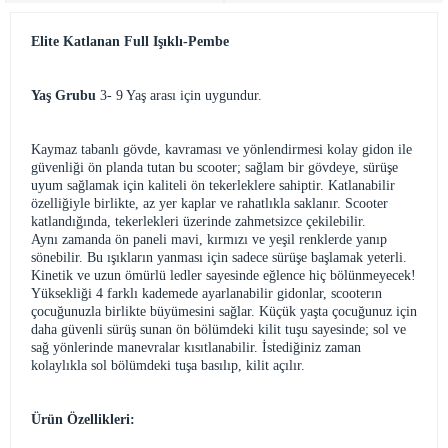
Elite Katlanan Full Işıklı-Pembe
Yaş Grubu
3- 9 Yaş arası için uygundur.
Kaymaz tabanlı gövde, kavraması ve yönlendirmesi kolay gidon ile
güvenliği ön planda tutan bu scooter; sağlam bir gövdeye, sürüşe
uyum sağlamak için kaliteli ön tekerleklere sahiptir. Katlanabilir
özelliğiyle birlikte, az yer kaplar ve rahatlıkla saklanır. Scooter
katlandığında, tekerlekleri üzerinde zahmetsizce çekilebilir.
Aynı zamanda ön paneli mavi, kırmızı ve yeşil renklerde yanıp
sönebilir. Bu ışıkların yanması için sadece sürüşe başlamak yeterli.
Kinetik ve uzun ömürlü ledler sayesinde eğlence hiç bölünmeyecek!
Yüksekliği 4 farklı kademede ayarlanabilir gidonlar, scooterın
çocuğunuzla birlikte büyümesini sağlar. Küçük yaşta çocuğunuz için
daha güvenli sürüş sunan ön bölümdeki kilit tuşu sayesinde; sol ve
sağ yönlerinde manevralar kısıtlanabilir. İstediğiniz zaman
kolaylıkla sol bölümdeki tuşa basılıp, kilit açılır.
Ürün Özellikleri: