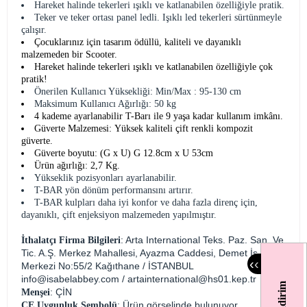
Hareket halinde tekerleri ışıklı ve katlanabilen özelliğiyle pratik.
Teker ve teker ortası panel ledli. Işıklı led tekerleri sürtünmeyle
çalışır.
Çocuklarınız için tasarım ödüllü, kaliteli ve dayanıklı
malzemeden bir Scooter.
Hareket halinde tekerleri ışıklı ve katlanabilen özelliğiyle çok
pratik!
Önerilen Kullanıcı Yüksekliği: Min/Max : 95-130 cm
Maksimum Kullanıcı Ağırlığı: 50 kg
4 kademe ayarlanabilir T-Barı ile 9 yaşa kadar kullanım imkânı.
Güverte Malzemesi: Yüksek kaliteli çift renkli kompozit
güverte.
Güverte boyutu: (G x U) G 12.8cm x U 53cm
Ürün ağırlığı: 2,7 Kg.
Yükseklik pozisyonları ayarlanabilir.
T-BAR yön dönüm performansını artırır.
T-BAR kulpları daha iyi konfor ve daha fazla direnç için,
dayanıklı, çift enjeksiyon malzemeden yapılmıştır.
: Arta International Teks. Paz. San. Ve
İthalatçı Firma Bilgileri
Tic. A.Ş. Merkez Mahallesi, Ayazma Caddesi, Demet İş
‹
‹
Merkezi No:55/2 Kağıthane / İSTANBUL
info@isabelabbey.com
/
artainternational@hs01.kep.tr
: ÇİN
Menşei
: Ürün görselinde bulunuyor.
CE Uygunluk Sembolü