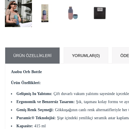
ÜRÜN ÖZELLIKLERI
YORUMLAR
(0)
ÖDE
Asobu Orb Bottle
Ürün Özellikleri:
Gelişmiş Isı Yalıtımı:
Çift duvarlı vakum yalıtımı sayesinde içecekle
Ergonomik ve Benzersiz Tasarım:
Şık, taşıması kolay formu ve ayn
Geniş Renk Seçeneği:
Gökkuşağının canlı renk alternatifleriyle he
Puramic® Teknolojisi:
Şişe içindeki yenilikçi seramik astar kaplam
Kapasite:
415 ml