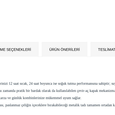
ME SEÇENEKLERI
ÜRÜN ÖNERILERI
TESLİMAT
rinizi 12 saat sıcak, 24 saat boyunca ise soğuk tutma performansına sahiptir; su
ı zamanda pratik bir bardak olarak da kullanılabilen çevir-aç kapak mekanizmas
r tarza ve günlük kombinlerinize mükemmel uyum sağlar.
ası, paslanmaz çeliğin içeceklere bırakabileceği metalik tadı tamamen ortadan ka