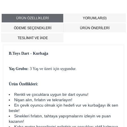
ÜRÜN ÖZELLIKLERI
YORUMLAR
(0)
ÖDEME SEÇENEKLERI
ÜRÜN ÖNERILERI
TESLİMAT VE İADE
B.Toys Dart - Kurbağa
Yaş Grubu:
3 Yaş ve üzeri için uygundur.
Ürün Özellikleri:
Renkli ve çocuklara uygun bir dart oyunu!
Nişan alın, fırlatın ve tekrarlayın!
En çevik oyuncu olmak için hedefi vur ve kurbağayı ilk sen
besle!
Sinekleri fırlatın, tahtaya yapışmalarını izleyin ve puan
kazanın!
Kaba motor becerilerini geliştirir ve çocukları aktif kalmaya