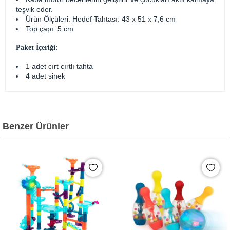
teşvik eder.
Ürün Ölçüleri:
Hedef Tahtası: 43 x 51 x 7,6 cm
Top çapı: 5 cm
Paket İçeriği:
1 adet cırt cırtlı tahta
4 adet sinek
Benzer Ürünler