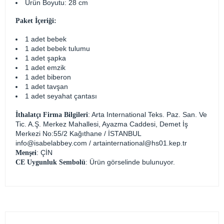
Ürün Boyutu: 28 cm
Paket İçeriği:
1 adet bebek
1 adet bebek tulumu
1 adet şapka
1 adet emzik
1 adet biberon
1 adet tavşan
1 adet seyahat çantası
: Arta International Teks. Paz. San. Ve
İthalatçı Firma Bilgileri
Tic. A.Ş. Merkez Mahallesi, Ayazma Caddesi, Demet İş
Merkezi No:55/2 Kağıthane / İSTANBUL
info@isabelabbey.com
/
artainternational@hs01.kep.tr
: ÇİN
Menşei
: Ürün görselinde bulunuyor.
CE Uygunluk Sembolü