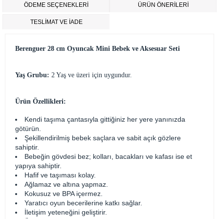
ÖDEME SEÇENEKLERI
ÜRÜN ÖNERILERI
TESLİMAT VE İADE
Berenguer 28 cm Oyuncak Mini Bebek ve Aksesuar Seti
Yaş Grubu:
2 Yaş ve üzeri için uygundur.
Ürün Özellikleri:
Kendi taşıma çantasıyla gittiğiniz her yere yanınızda
götürün.
Şekillendirilmiş bebek saçlara ve sabit açık gözlere
sahiptir.
Bebeğin gövdesi bez; kolları, bacakları ve kafası ise et
yapıya sahiptir.
Hafif ve taşıması kolay.
Ağlamaz ve altına yapmaz.
Kokusuz ve BPA içermez.
Yaratıcı oyun becerilerine katkı sağlar.
İletişim yeteneğini geliştirir.