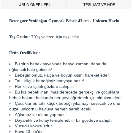
ÜRÜN ÖNERILERI
TESLİMAT VE İADE
Berenguer Yenidoğan Oyuncak Bebek 43 cm - Unicorn Havlu
Yaş Grubu:
2 Yaş ve üzeri için uygundur.
Ürün Özellikleri:
Bu şirin bebek sayesinde banyo zamanı daha da
eğlenceli hale gelecek!
Bebeğin omuz, kalça ve boyun kısmı hareket eder.
Tatlı küçük bebeğimiz banyoya hazır!
Renkli ve ışıltılı gözlere sahiptir.
Bu kız bebek inanılmaz derecede gerçekçi ve çocuklara
bebek bakımı hakkında her şeyi öğretmek için oldukça ideal.
Çocuklar bu tatlı küçük bebeği yıkamayı sevecek ve onu
güzel unicornlu havluya hemen sarabilecek!
Ağlamaz ve altına yapmaz.
Dayanıklı ve kolay temizlenebilir bir gövdeye sahiptir.
Vücudu kokusuzdur.
Boyu 43 cm'dir.