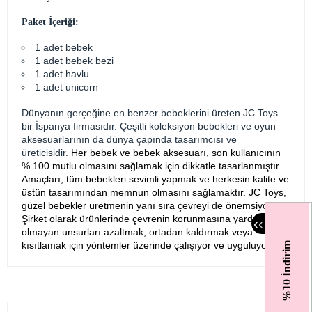
Paket İçeriği:
1 adet bebek
1 adet bebek bezi
1 adet havlu
1 adet unicorn
Dünyanın gerçeğine en benzer bebeklerini üreten JC Toys
bir İspanya firmasıdır. Çeşitli koleksiyon bebekleri ve oyun
aksesuarlarının da dünya çapında tasarımcısı ve
üreticisidir.
Her bebek ve bebek aksesuarı, son kullanıcının
% 100 mutlu olmasını sağlamak için dikkatle tasarlanmıştır.
Amaçları, tüm bebekleri sevimli yapmak ve herkesin kalite ve
üstün tasarımından memnun olmasını sağlamaktır.
JC Toys,
güzel bebekler üretmenin yanı sıra çevreyi de önemsiyor.
Şirket olarak ürünlerinde çevrenin korunmasına yardımcı
‹
‹
olmayan unsurları azaltmak, ortadan kaldırmak veya
kısıtlamak için yöntemler üzerinde çalışıyor ve uyguluyor.
%10 İndirim