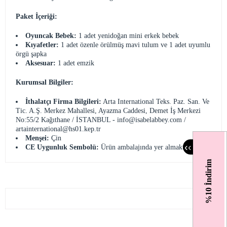
Paket İçeriği:
Oyuncak Bebek:
1 adet yenidoğan mini erkek bebek
Kıyafetler:
1 adet özenle örülmüş mavi tulum ve 1 adet uyumlu
örgü şapka
Aksesuar:
1 adet emzik
Kurumsal Bilgiler:
İthalatçı Firma Bilgileri:
Arta International Teks. Paz. San. Ve
Tic. A.Ş. Merkez Mahallesi, Ayazma Caddesi, Demet İş Merkezi
No:55/2 Kağıthane / İSTANBUL -
info@isabelabbey.com
/
artainternational@hs01.kep.tr
Menşei:
Çin
‹
‹
CE Uygunluk Sembolü:
Ürün ambalajında yer almaktadır.
%10 İndirim