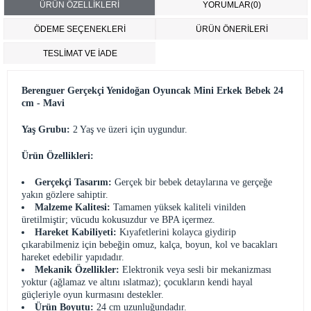
ÜRÜN ÖZELLIKLERI
YORUMLAR
(0)
ÖDEME SEÇENEKLERI
ÜRÜN ÖNERILERI
TESLİMAT VE İADE
Berenguer Gerçekçi Yenidoğan Oyuncak Mini Erkek Bebek 24
cm - Mavi
Yaş Grubu:
2 Yaş ve üzeri için uygundur.
Ürün Özellikleri:
Gerçekçi Tasarım:
Gerçek bir bebek detaylarına ve gerçeğe
yakın gözlere sahiptir.
Malzeme Kalitesi:
Tamamen yüksek kaliteli vinilden
üretilmiştir; vücudu kokusuzdur ve BPA içermez.
Hareket Kabiliyeti:
Kıyafetlerini kolayca giydirip
çıkarabilmeniz için bebeğin omuz, kalça, boyun, kol ve bacakları
hareket edebilir yapıdadır.
Mekanik Özellikler:
Elektronik veya sesli bir mekanizması
yoktur (ağlamaz ve altını ıslatmaz); çocukların kendi hayal
güçleriyle oyun kurmasını destekler.
Ürün Boyutu:
24 cm uzunluğundadır.