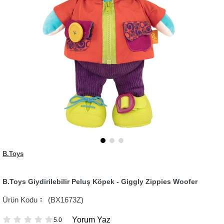
B.Toys
B.Toys Giydirilebilir Peluş Köpek - Giggly Zippies Woofer
(BX1673Z)
Yorum Yaz
5.0