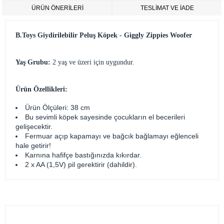
ÜRÜN ÖNERILERI
TESLİMAT VE İADE
B.Toys Giydirilebilir Peluş Köpek - Giggly Zippies Woofer
Yaş Grubu:
2 yaş ve üzeri için uygundur.
Ürün Özellikleri:
Ürün Ölçüleri: 38 cm
Bu sevimli köpek sayesinde çocukların el becerileri
gelişecektir.
Fermuar açıp kapamayı ve bağcık bağlamayı eğlenceli
hale getirir!
Karnına hafifçe bastığınızda kıkırdar.
2 x AA (1,5V) pil gerektirir (dahildir).