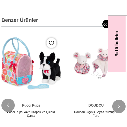
Benzer Ürünler
‹
‹
%10 İndirim
Pucci Pups
DOUDOU
Pucci Pups Yavru Köpek ve Çiçekli
Doudou Çiçekli Beyaz Yumuşak
Çanta
Fare