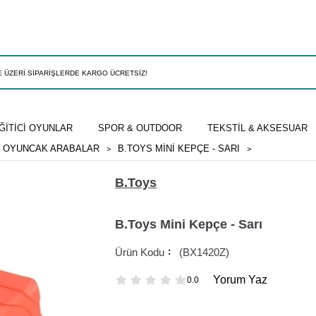
ĞİTİCİ OYUNLAR
SPOR & OUTDOOR
TEKSTİL & AKSESUAR
OYUNCAK ARABALAR
B.TOYS MINI KEPÇE - SARI
B.Toys
B.Toys Mini Kepçe - Sarı
(BX1420Z)
Yorum Yaz
0.0