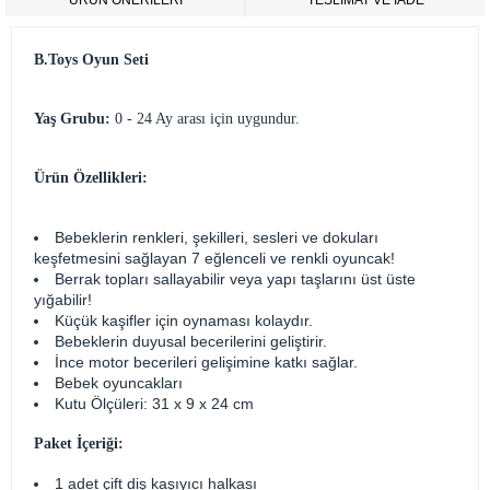
ÜRÜN ÖNERILERI
TESLİMAT VE İADE
B.Toys Oyun Seti
Yaş Grubu:
0 - 24 Ay arası için uygundur.
Ürün Özellikleri:
Bebeklerin renkleri, şekilleri, sesleri ve dokuları
keşfetmesini sağlayan 7 eğlenceli ve renkli oyuncak!
Berrak topları sallayabilir veya yapı taşlarını üst üste
yığabilir!
Küçük kaşifler için oynaması kolaydır.
Bebeklerin duyusal becerilerini geliştirir.
İnce motor becerileri gelişimine katkı sağlar.
Bebek oyuncakları
Kutu Ölçüleri: 31 x 9 x 24 cm
Paket İçeriği:
1 adet çift diş kaşıyıcı halkası