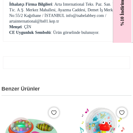
%10 İndirim
İthalatçı Firma Bilgileri
: Arta International Teks. Paz. San. Ve
Tic. A.Ş. Merkez Mahallesi, Ayazma Caddesi, Demet İş Merkezi
No:55/2 Kağıthane / İSTANBUL
info@isabelabbey.com
/
artainternational@hs01.kep.tr
Menşei
: ÇİN
CE Uygunluk Sembolü
: Ürün görselinde bulunuyor.
Benzer Ürünler