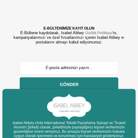
E-BÜLTENİMİZE KAYIT OLUN
E-Bültene kaydolarak, Isabel Abbey
'nı,
Gizlilik Politikası
kampanyalarımızı ve özel fırsatlarımızı içeren Isabel Abbey e-
postalarını almayı kabul ediyorsunuz.
GÖNDER
Isabel Abbey (Arta International Tekstil Pazarlama Sanayi ve Ticaret
Anonim Şirketi) olarak, şirketimizle paylaştığınız kişisel verilerinizin
© 2022 isabelabbey.com - Tüm Hakları Saklıdır.
güvenliğine önem veriyoruz. Bu amaçla kişisel verilerinizin hukuka
Destek
uygun olarak işlenmesi ve korunması için hassasiyet gösteriyoruz.