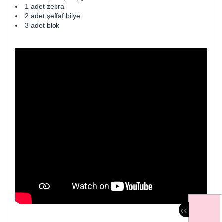
1 adet zebra
2 adet şeffaf bilye
3 adet blok
‹
‹