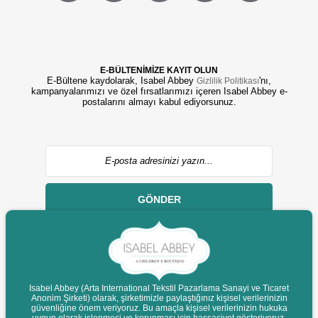
E-BÜLTENİMİZE KAYIT OLUN
E-Bültene kaydolarak, Isabel Abbey
'nı,
Gizlilik Politikası
kampanyalarımızı ve özel fırsatlarımızı içeren Isabel Abbey e-
postalarını almayı kabul ediyorsunuz.
GÖNDER
Isabel Abbey (Arta International Tekstil Pazarlama Sanayi ve Ticaret
Anonim Şirketi) olarak, şirketimizle paylaştığınız kişisel verilerinizin
© 2022 isabelabbey.com - Tüm Hakları Saklıdır.
güvenliğine önem veriyoruz. Bu amaçla kişisel verilerinizin hukuka
Destek