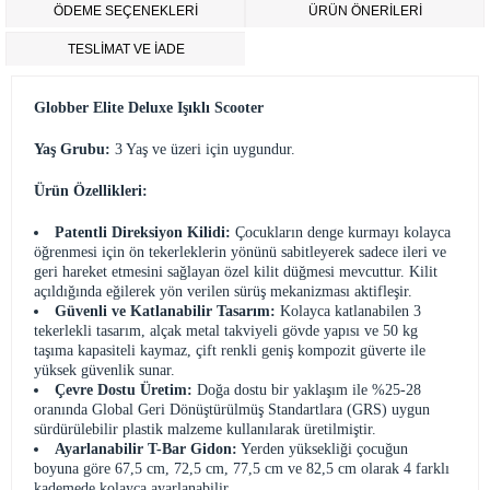
ÖDEME SEÇENEKLERI
ÜRÜN ÖNERILERI
TESLİMAT VE İADE
Globber Elite Deluxe Işıklı Scooter
Yaş Grubu:
3 Yaş ve üzeri için uygundur.
Ürün Özellikleri:
Patentli Direksiyon Kilidi:
Çocukların denge kurmayı kolayca
öğrenmesi için ön tekerleklerin yönünü sabitleyerek sadece ileri ve
geri hareket etmesini sağlayan özel kilit düğmesi mevcuttur. Kilit
açıldığında eğilerek yön verilen sürüş mekanizması aktifleşir.
Güvenli ve Katlanabilir Tasarım:
Kolayca katlanabilen 3
tekerlekli tasarım, alçak metal takviyeli gövde yapısı ve 50 kg
taşıma kapasiteli kaymaz, çift renkli geniş kompozit güverte ile
yüksek güvenlik sunar.
Çevre Dostu Üretim:
Doğa dostu bir yaklaşım ile %25-28
oranında Global Geri Dönüştürülmüş Standartlara (GRS) uygun
sürdürülebilir plastik malzeme kullanılarak üretilmiştir.
Ayarlanabilir T-Bar Gidon:
Yerden yüksekliği çocuğun
boyuna göre 67,5 cm, 72,5 cm, 77,5 cm ve 82,5 cm olarak 4 farklı
kademede kolayca ayarlanabilir.