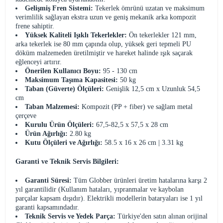
Gelişmiş Fren Sistemi:
Tekerlek ömrünü uzatan ve maksimum
verimlilik sağlayan ekstra uzun ve geniş mekanik arka kompozit
frene sahiptir.
Yüksek Kaliteli Işıklı Tekerlekler:
Ön tekerlekler 121 mm,
arka tekerlek ise 80 mm çapında olup, yüksek geri tepmeli PU
döküm malzemeden üretilmiştir ve hareket halinde ışık saçarak
eğlenceyi artırır.
Önerilen Kullanıcı Boyu:
95 - 130 cm
Maksimum Taşıma Kapasitesi:
50 kg
Taban (Güverte) Ölçüleri:
Genişlik 12,5 cm x Uzunluk 54,5
cm
Taban Malzemesi:
Kompozit (PP + fiber) ve sağlam metal
çerçeve
Kurulu Ürün Ölçüleri:
67,5-82,5 x 57,5 x 28 cm
Ürün Ağırlığı:
2.80 kg
Kutu Ölçüleri ve Ağırlığı:
58.5 x 16 x 26 cm | 3.31 kg
Garanti ve Teknik Servis Bilgileri:
Garanti Süresi:
Tüm Globber ürünleri üretim hatalarına karşı 2
yıl garantilidir (Kullanım hataları, yıpranmalar ve kaybolan
parçalar kapsam dışıdır). Elektrikli modellerin bataryaları ise 1 yıl
garanti kapsamındadır.
Teknik Servis ve Yedek Parça:
Türkiye'den satın alınan orijinal