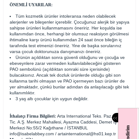
ÖNEMLİ UYARILAR:
Tüm kozmetik ürünler intoleransa neden olabilecek
alerjenler ve bileşenler içerebilir. Çocuğunuz alerjik bir yapıya
sahipse ürünleri kullanmamasını öneririz. Her koşulda ise
kullanımdan önce, herhangi bir olumsuz reaksiyon görülmesi
ihtimaline karşı ürünü kullanımdan 24 saat önce bileğin iç
tarafında test etmenizi öneririz. Yine de başka sorularınız
varsa çocuk doktorunuza danışmanızı öneririz.
Ürünün açıldıktan sonra güvenli olduğunu ve çocuğa ve
ebeveynlere zarar vermeden kullanılabileceğini gösteren
PAO sembolünü (açıldıktan sonraki süre içerisinde)
bulacaksınız. Ancak tek dozluk ürünlerde olduğu gibi son
kullanma tarihi olmayan ve PAO içermeyen bazı ürünler de
yer almaktadır, çünkü bunlar adından da anlaşılacağı gibi tek
kullanımlıktır.
3 yaş altı çocuklar için uygun değildir.
Arta International Teks. Paz. San. Ve
İthalatçı Firma Bilgileri:
‹
‹
Tic. A.Ş. Merkez Mahallesi, Ayazma Caddesi, Demet İş
Merkezi No:55/2 Kağıthane / İSTANBUL
info@isabelabbey.com
/
artainternational@hs01.kep.tr