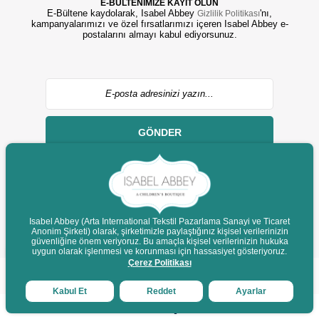
E-BÜLTENİMİZE KAYIT OLUN
E-Bültene kaydolarak, Isabel Abbey
'nı,
Gizlilik Politikası
kampanyalarımızı ve özel fırsatlarımızı içeren Isabel Abbey e-
postalarını almayı kabul ediyorsunuz.
GÖNDER
Isabel Abbey (Arta International Tekstil Pazarlama Sanayi ve Ticaret
Anonim Şirketi) olarak, şirketimizle paylaştığınız kişisel verilerinizin
© 2022 isabelabbey.com - Tüm Hakları Saklıdır.
güvenliğine önem veriyoruz. Bu amaçla kişisel verilerinizin hukuka
Destek
uygun olarak işlenmesi ve korunması için hassasiyet gösteriyoruz.
Çerez Politikası
Kabul Et
Reddet
Ayarlar