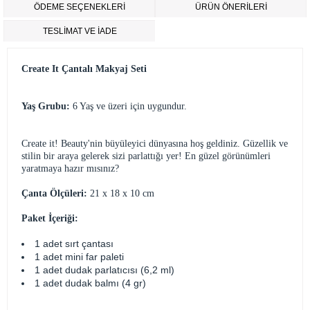
ÖDEME SEÇENEKLERI
ÜRÜN ÖNERILERI
TESLİMAT VE İADE
Create It Çantalı Makyaj Seti
Yaş Grubu:
6 Yaş ve üzeri için uygundur.
Create it! Beauty'nin büyüleyici dünyasına hoş geldiniz. Güzellik ve
stilin bir araya gelerek sizi parlattığı yer! En güzel görünümleri
yaratmaya hazır mısınız?
Çanta Ölçüleri:
21 x 18 x 10 cm
Paket İçeriği:
1 adet sırt çantası
1 adet mini far paleti
1 adet dudak parlatıcısı (6,2 ml)
1 adet dudak balmı (4 gr)