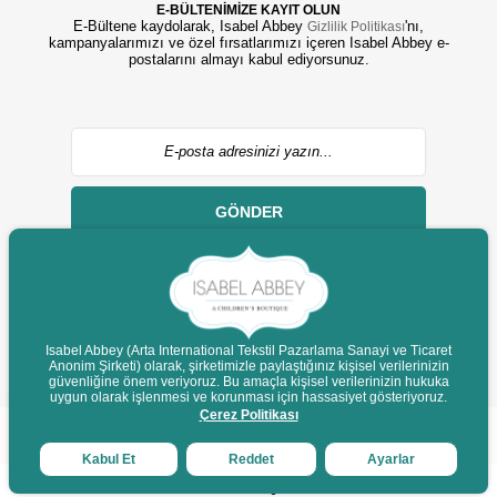
E-BÜLTENİMİZE KAYIT OLUN
E-Bültene kaydolarak, Isabel Abbey
'nı,
Gizlilik Politikası
kampanyalarımızı ve özel fırsatlarımızı içeren Isabel Abbey e-
postalarını almayı kabul ediyorsunuz.
GÖNDER
Isabel Abbey (Arta International Tekstil Pazarlama Sanayi ve Ticaret
Anonim Şirketi) olarak, şirketimizle paylaştığınız kişisel verilerinizin
© 2022 isabelabbey.com - Tüm Hakları Saklıdır.
güvenliğine önem veriyoruz. Bu amaçla kişisel verilerinizin hukuka
Destek
uygun olarak işlenmesi ve korunması için hassasiyet gösteriyoruz.
Çerez Politikası
Kabul Et
Reddet
Ayarlar