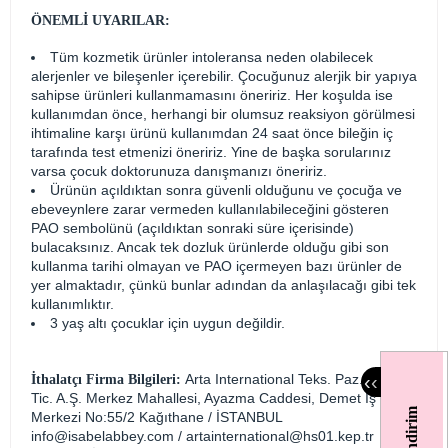
ÖNEMLİ UYARILAR:
Tüm kozmetik ürünler intoleransa neden olabilecek
alerjenler ve bileşenler içerebilir. Çocuğunuz alerjik bir yapıya
sahipse ürünleri kullanmamasını öneririz. Her koşulda ise
kullanımdan önce, herhangi bir olumsuz reaksiyon görülmesi
ihtimaline karşı ürünü kullanımdan 24 saat önce bileğin iç
tarafında test etmenizi öneririz. Yine de başka sorularınız
varsa çocuk doktorunuza danışmanızı öneririz.
Ürünün açıldıktan sonra güvenli olduğunu ve çocuğa ve
ebeveynlere zarar vermeden kullanılabileceğini gösteren
PAO sembolünü (açıldıktan sonraki süre içerisinde)
bulacaksınız. Ancak tek dozluk ürünlerde olduğu gibi son
kullanma tarihi olmayan ve PAO içermeyen bazı ürünler de
yer almaktadır, çünkü bunlar adından da anlaşılacağı gibi tek
kullanımlıktır.
3 yaş altı çocuklar için uygun değildir.
‹
‹
Arta International Teks. Paz. San. Ve
İthalatçı Firma Bilgileri:
Tic. A.Ş. Merkez Mahallesi, Ayazma Caddesi, Demet İş
Merkezi No:55/2 Kağıthane / İSTANBUL
info@isabelabbey.com
/
artainternational@hs01.kep.tr