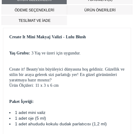
ÖDEME SEÇENEKLERI
ÜRÜN ÖNERILERI
TESLİMAT VE İADE
Create It Mini Makyaj Valizi - Lulu Blush
Yaş Grubu:
3 Yaş ve üzeri için uygundur.
Create it! Beauty'nin büyüleyici dünyasına hoş geldiniz. Güzellik ve
stilin bir araya gelerek sizi parlattığı yer! En güzel görünümleri
yaratmaya hazır mısınız?
Ürün Ölçüleri: 11 x 3 x 6 cm
Paket İçeriği:
1 adet mini valiz
1 adet oje (5 ml)
1 adet ahududu kokulu dudak parlatıcısı (1,2 ml)