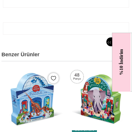
‹
‹
%10 İndirim
Benzer Ürünler
SON ÜRÜN