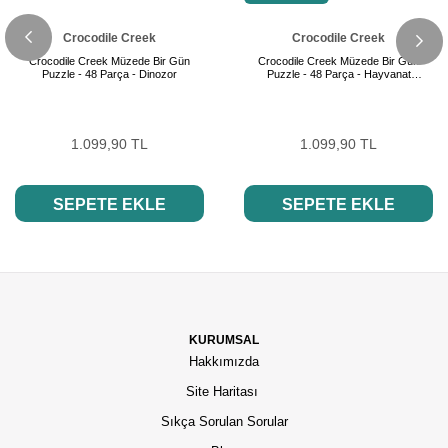
Crocodile Creek
Crocodile Creek
Crocodile Creek Müzede Bir Gün
Crocodile Creek Müzede Bir Gün
Puzzle - 48 Parça - Dinozor
Puzzle - 48 Parça - Hayvanat
Bahçesi
1.099,90 TL
1.099,90 TL
SEPETE EKLE
SEPETE EKLE
KURUMSAL
Hakkımızda
Site Haritası
Sıkça Sorulan Sorular