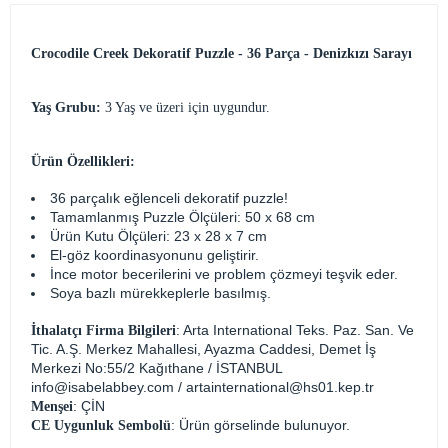
Crocodile Creek Dekoratif Puzzle - 36 Parça - Denizkızı Sarayı
Yaş Grubu:
3 Yaş ve üzeri için uygundur.
Ürün Özellikleri:
36 parçalık eğlenceli dekoratif puzzle!
Tamamlanmış Puzzle Ölçüleri: 50 x 68 cm
Ürün Kutu Ölçüleri: 23 x 28 x 7 cm
El-göz koordinasyonunu geliştirir.
İnce motor becerilerini ve problem çözmeyi teşvik eder.
Soya bazlı mürekkeplerle basılmış.
: Arta International Teks. Paz. San. Ve
İthalatçı Firma Bilgileri
Tic. A.Ş. Merkez Mahallesi, Ayazma Caddesi, Demet İş
Merkezi No:55/2 Kağıthane / İSTANBUL
info@isabelabbey.com
/
artainternational@hs01.kep.tr
: ÇİN
Menşei
: Ürün görselinde bulunuyor.
CE Uygunluk Sembolü