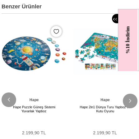
Benzer Ürünler
‹
‹
%10 İndirim
Hape
Hape
Hape Puzzle Güneş Sistemi
Hape 2in1 Dünya Turu Yapboz ve
Yuvarlak Yapboz
Kutu Oyunu
2.199,90 TL
2.199,90 TL