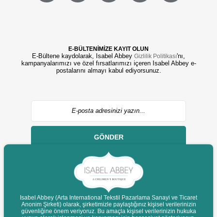
E-BÜLTENİMİZE KAYIT OLUN
E-Bültene kaydolarak, Isabel Abbey
'nı,
Gizlilik Politikası
kampanyalarımızı ve özel fırsatlarımızı içeren Isabel Abbey e-
postalarını almayı kabul ediyorsunuz.
GÖNDER
Isabel Abbey (Arta International Tekstil Pazarlama Sanayi ve Ticaret
Anonim Şirketi) olarak, şirketimizle paylaştığınız kişisel verilerinizin
© 2022 isabelabbey.com - Tüm Hakları Saklıdır.
güvenliğine önem veriyoruz. Bu amaçla kişisel verilerinizin hukuka