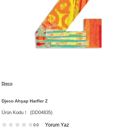
Djeco
Djeco Ahşap Harfler Z
(DD04835)
Yorum Yaz
0.0