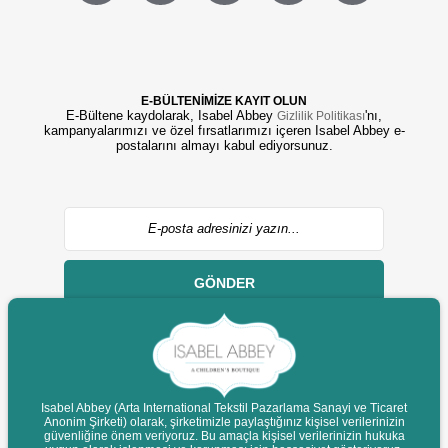
E-BÜLTENİMİZE KAYIT OLUN
E-Bültene kaydolarak, Isabel Abbey
'nı,
Gizlilik Politikası
kampanyalarımızı ve özel fırsatlarımızı içeren Isabel Abbey e-
postalarını almayı kabul ediyorsunuz.
GÖNDER
Isabel Abbey (Arta International Tekstil Pazarlama Sanayi ve Ticaret
Anonim Şirketi) olarak, şirketimizle paylaştığınız kişisel verilerinizin
© 2022 isabelabbey.com - Tüm Hakları Saklıdır.
güvenliğine önem veriyoruz. Bu amaçla kişisel verilerinizin hukuka