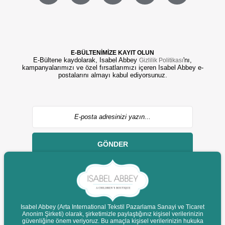
E-BÜLTENİMİZE KAYIT OLUN
E-Bültene kaydolarak, Isabel Abbey
'nı,
Gizlilik Politikası
kampanyalarımızı ve özel fırsatlarımızı içeren Isabel Abbey e-
postalarını almayı kabul ediyorsunuz.
GÖNDER
Isabel Abbey (Arta International Tekstil Pazarlama Sanayi ve Ticaret
Anonim Şirketi) olarak, şirketimizle paylaştığınız kişisel verilerinizin
© 2022 isabelabbey.com - Tüm Hakları Saklıdır.
güvenliğine önem veriyoruz. Bu amaçla kişisel verilerinizin hukuka