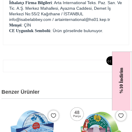
: Arta International Teks. Paz. San. Ve
İthalatçı Firma Bilgileri
Tic. A.Ş. Merkez Mahallesi, Ayazma Caddesi, Demet İş
Merkezi No:55/2 Kağıthane / İSTANBUL
info@isabelabbey.com
/
artainternational@hs01.kep.tr
: ÇİN
Menşei
: Ürün görselinde bulunuyor.
CE Uygunluk Sembolü
‹
‹
%10 İndirim
Benzer Ürünler