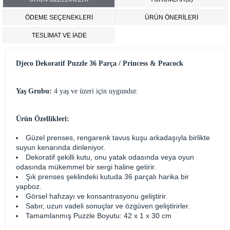
ÖDEME SEÇENEKLERI
ÜRÜN ÖNERILERI
TESLİMAT VE İADE
Djeco Dekoratif Puzzle 36 Parça / Princess & Peacock
Yaş Grubu:
4 yaş ve üzeri için uygundur.
Ürün Özellikleri:
Güzel prenses, rengarenk tavus kuşu arkadaşıyla birlikte
suyun kenarında dinleniyor.
Dekoratif şekilli kutu, onu yatak odasında veya oyun
odasında mükemmel bir sergi haline getirir.
Şık prenses şeklindeki kutuda 36 parçalı harika bir
yapboz.
Görsel hafızayı ve konsantrasyonu geliştirir.
Sabır, uzun vadeli sonuçlar ve özgüven geliştirirler.
Tamamlanmış Puzzle Boyutu: ‎42 x 1 x 30 cm