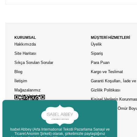
KURUMSAL
MÜŞTERİ HİZMETLERİ
Hakkımızda
Üyelik
Site Haritası
Sipariş
Sıkça Sorulan Sorular
Para Puan
Blog
Kargo ve Teslimat
İletişim
Garanti Koşulları, İade ve 
Mağazalarımız
Gizlilik Politikası
Kişisel Verilerin Korunmas
Asobu Termos Ömür Boyu
Isabel Abbey (Arta International Tekstil Pazarlama Sanayi ve
Ticaret Anonim Şirketi) olarak, şirketimizle paylaştığınız