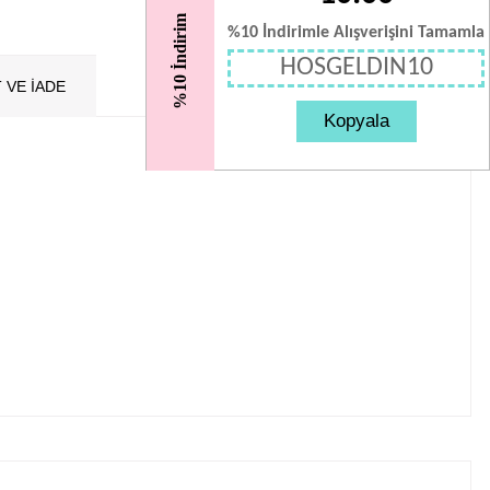
%10 İndirim
%10 İndirimle Alışverişini Tamamla
HOSGELDIN10
 VE İADE
Kopyala