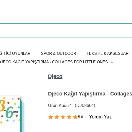
ĞİTİCİ OYUNLAR
SPOR & OUTDOOR
TEKSTİL & AKSESUAR
DJECO KAĞIT YAPIŞTIRMA - COLLAGES FOR LITTLE ONES
Djeco
Djeco Kağıt Yapıştırma - Collages
(DJ08664)
Yorum Yaz
5.0