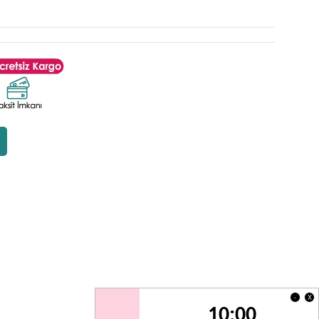
X
-
10:00