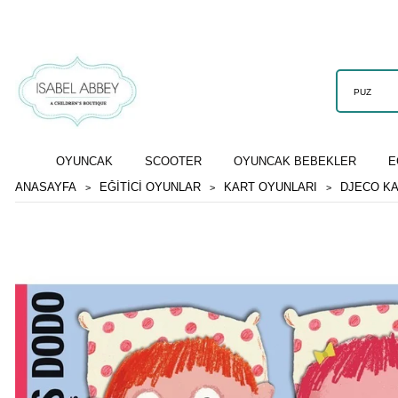
OYUNCAK
SCOOTER
OYUNCAK BEBEKLER
E
ANASAYFA
EĞİTİCİ OYUNLAR
KART OYUNLARI
DJECO KA