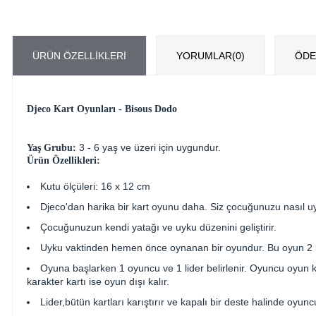
ÜRÜN ÖZELLIKLERI
YORUMLAR
(0)
ÖDE
Djeco Kart Oyunları - Bisous Dodo
3 - 6 yaş ve üzeri için uygundur.
Yaş Grubu:
Ürün Özellikleri:
Kutu ölçüleri: 16 x 12 cm
Djeco'dan harika bir kart oyunu daha. Siz çocuğunuzu nasıl uyu
Çocuğunuzun kendi yatağı ve uyku düzenini geliştirir.
Uyku vaktinden hemen önce oynanan bir oyundur. Bu oyun 2 kiş
Oyuna başlarken 1 oyuncu ve 1 lider belirlenir. Oyuncu oyun kar
karakter kartı ise oyun dışı kalır.
Lider,bütün kartları karıştırır ve kapalı bir deste halinde oyu