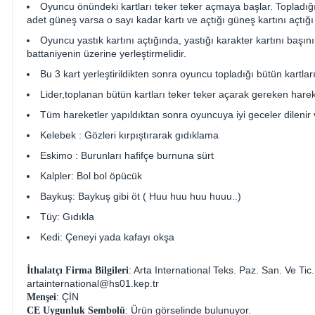
Oyuncu önündeki kartları teker teker açmaya başlar. Topladığı
adet güneş varsa o sayı kadar kartı ve açtığı güneş kartını açtığı
Oyuncu yastık kartını açtığında, yastığı karakter kartını başının
battaniyenin üzerine yerleştirmelidir.
Bu 3 kart yerleştirildikten sonra oyuncu topladığı bütün kartları 
Lider,toplanan bütün kartları teker teker açarak gereken harek
Tüm hareketler yapıldıktan sonra oyuncuya iyi geceler dilenir 
Kelebek : Gözleri kırpıştırarak gıdıklama
Eskimo : Burunları hafifçe burnuna sürt
Kalpler: Bol bol öpücük
Baykuş: Baykuş gibi öt ( Huu huu huu huuu..)
Tüy: Gıdıkla
Kedi: Çeneyi yada kafayı okşa
: Arta International Teks. Paz. San. Ve 
İthalatçı Firma Bilgileri
artainternational@hs01.kep.tr
: ÇİN
Menşei
: Ürün görselinde bulunuyor.
CE Uygunluk Sembolü