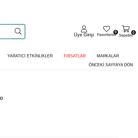
0
0
Üye Girişi
Favorilerim
Sepetim
YARATICI ETKİNLİKLER
FIRSATLAR
MARKALAR
ÖNCEKI SAYFAYA DÖN
do