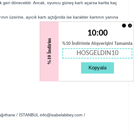
k geri dönecektir. Ancak, oyuncu güneş kartı açarsa kartta kaç
rının üzerine, ayıcık kartı açtığında ise karakter kartının yanına
X
-
10:00
%10 İndirim
%10 İndirimle Alışverişini Tamamla
HOSGELDIN10
Kopyala
 Kağıthane / İSTANBUL
info@isabelabbey.com
/