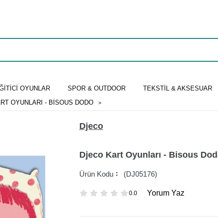
ĞİTİCİ OYUNLAR
SPOR & OUTDOOR
TEKSTİL & AKSESUAR
RT OYUNLARI - BISOUS DODO
Djeco
Djeco Kart Oyunları - Bisous Do
(DJ05176)
Yorum Yaz
0.0