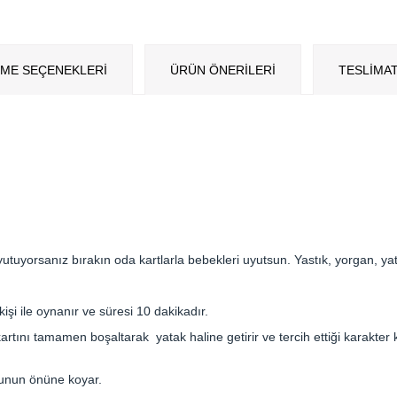
ME SEÇENEKLERI
ÜRÜN ÖNERILERI
TESLİMAT
tuyorsanız bırakın oda kartlarla bebekleri uyutsun. Yastık, yorgan, yat
i ile oynanır ve süresi 10 dakikadır.
tını tamamen boşaltarak yatak haline getirir ve tercih ettiği karakter kar
ncunun önüne koyar.