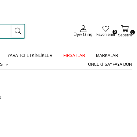
0
0
Üye Girişi
Favorilerim
Sepetim
YARATICI ETKİNLİKLER
FIRSATLAR
MARKALAR
KS
ÖNCEKI SAYFAYA DÖN
s