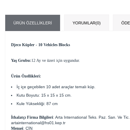
ÜRÜN ÖZELLIKLERI
YORUMLAR
(0)
ÖDE
Djeco Küpler - 10 Vehicles Blocks
Yaş Grubu:
12 Ay ve üzeri için uygundur.
Ürün Özellikleri:
İç içe geçebilen 10 adet araçlar temalı küp.
Kutu Boyutu: 15 x 15 x 15 cm.
Kule Yüksekliği: 87 cm
: Arta International Teks. Paz. San. Ve 
İthalatçı Firma Bilgileri
artainternational@hs01.kep.tr
: ÇİN
Menşei