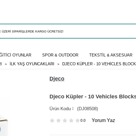
ĞİTİCİ OYUNLAR
SPOR & OUTDOOR
TEKSTİL & AKSESUAR
I
İLK YAŞ OYUNCAKLARI
DJECO KÜPLER - 10 VEHICLES BLOC
Djeco
Djeco Küpler - 10 Vehicles Block
(DJ08508)
Yorum Yaz
0.0