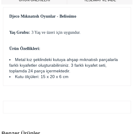
ÜRÜN ÖNERILERI
TESLİMAT VE İADE
Djeco Mıknatıslı Oyunlar - Belissimo
Yaş Grubu:
3 Yaş ve üzeri için uygundur.
Ürün Özellikleri:
Metal kız şeklindeki kutuya ahşap mıknatıslı parçalarla
farklı kıyafetler oluşturabilirsiniz. 3 farklı kıyafet seti,
toplamda 24 parça içermektedir.
Kutu ölçüleri: 15 x 20 x 6 cm
Benzer Ürünler