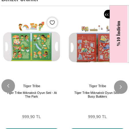
‹
‹
%10 İndirim
Tiger Tribe
Tiger Tribe
Tiger Tribe Mıknatıslı Oyun Seti - At
Tiger Tribe Mıknatıslı Oyun Seti -
The Park
Busy Builders
999,90 TL
999,90 TL