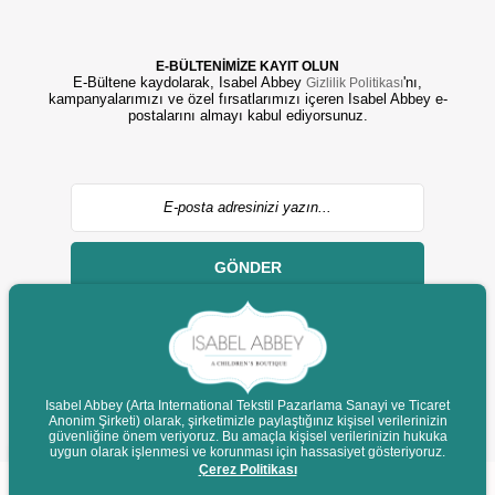
E-BÜLTENİMİZE KAYIT OLUN
E-Bültene kaydolarak, Isabel Abbey
'nı,
Gizlilik Politikası
kampanyalarımızı ve özel fırsatlarımızı içeren Isabel Abbey e-
postalarını almayı kabul ediyorsunuz.
GÖNDER
Isabel Abbey (Arta International Tekstil Pazarlama Sanayi ve Ticaret
Anonim Şirketi) olarak, şirketimizle paylaştığınız kişisel verilerinizin
© 2022 isabelabbey.com - Tüm Hakları Saklıdır.
güvenliğine önem veriyoruz. Bu amaçla kişisel verilerinizin hukuka
Destek
uygun olarak işlenmesi ve korunması için hassasiyet gösteriyoruz.
Çerez Politikası