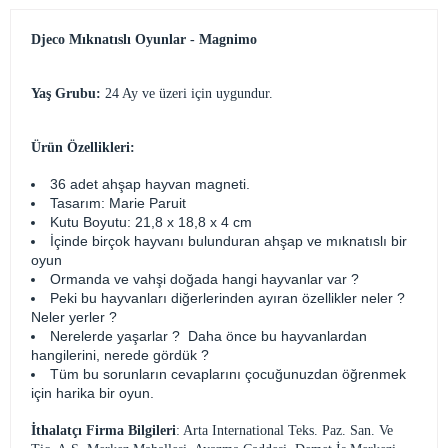
Djeco Mıknatıslı Oyunlar - Magnimo
Yaş Grubu:
24 Ay ve üzeri için uygundur.
Ürün Özellikleri:
36 adet ahşap hayvan magneti.
Tasarım: Marie Paruit
Kutu Boyutu: 21,8 x 18,8 x 4 cm
İçinde birçok hayvanı bulunduran ahşap ve mıknatıslı bir
oyun
Ormanda ve vahşi doğada hangi hayvanlar var ?
Peki bu hayvanları diğerlerinden ayıran özellikler neler ?
Neler yerler ?
Nerelerde yaşarlar ? Daha önce bu hayvanlardan
hangilerini, nerede gördük ?
Tüm bu sorunların cevaplarını çocuğunuzdan öğrenmek
için harika bir oyun.
İthalatçı Firma Bilgileri
: Arta International Teks. Paz. San. Ve