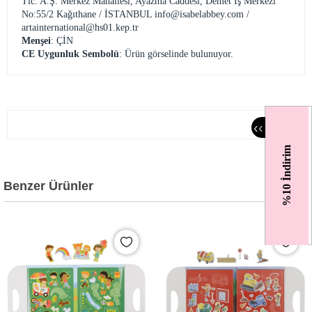
Tic. A.Ş. Merkez Mahallesi, Ayazma Caddesi, Demet İş Merkezi
No:55/2 Kağıthane / İSTANBUL
info@isabelabbey.com
/
artainternational@hs01.kep.tr
Menşei
: ÇİN
CE Uygunluk Sembolü
: Ürün görselinde bulunuyor.
‹
‹
%10 İndirim
Benzer Ürünler