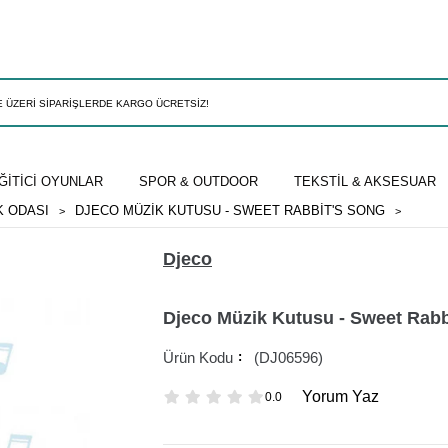
ĞİTİCİ OYUNLAR
SPOR & OUTDOOR
TEKSTİL & AKSESUAR
 ODASI
DJECO MÜZIK KUTUSU - SWEET RABBIT'S SONG
Djeco
Djeco Müzik Kutusu - Sweet Rabb
(DJ06596)
Yorum Yaz
0.0