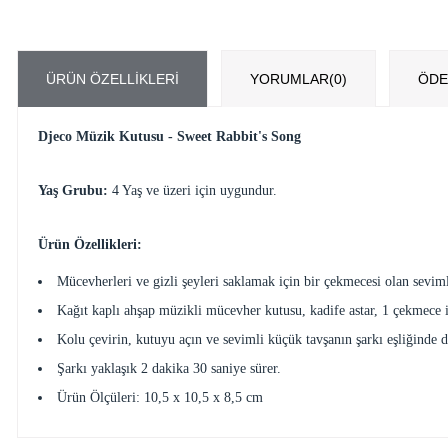
ÜRÜN ÖZELLIKLERI
YORUMLAR
(0)
ÖDE
Djeco Müzik Kutusu - Sweet Rabbit's Song
Yaş Grubu:
4 Yaş ve üzeri için uygundur.
Ürün Özellikleri:
Mücevherleri ve gizli şeyleri saklamak için bir çekmecesi olan sevim
Kağıt kaplı ahşap müzikli mücevher kutusu, kadife astar, 1 çekmece i
Kolu çevirin, kutuyu açın ve sevimli küçük tavşanın şarkı eşliğinde 
Şarkı yaklaşık 2 dakika 30 saniye sürer.
Ürün Ölçüleri: 10,5 x 10,5 x 8,5 cm