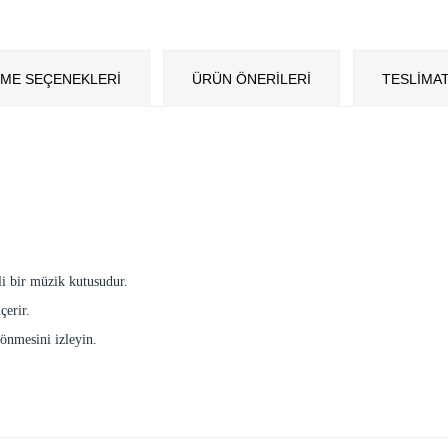
ME SEÇENEKLERI
ÜRÜN ÖNERILERI
TESLİMAT
li bir müzik kutusudur.
çerir.
dönmesini izleyin.