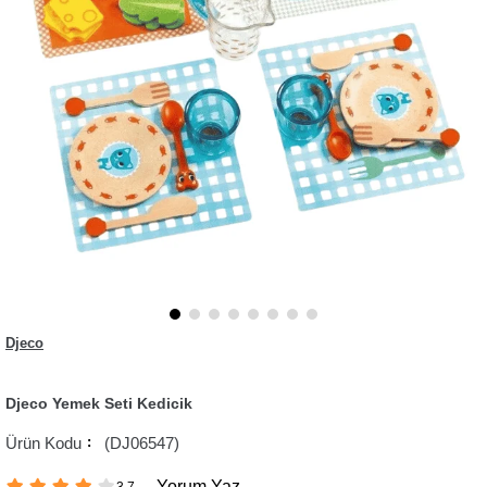
Djeco
Djeco Yemek Seti Kedicik
(DJ06547)
Yorum Yaz
3.7