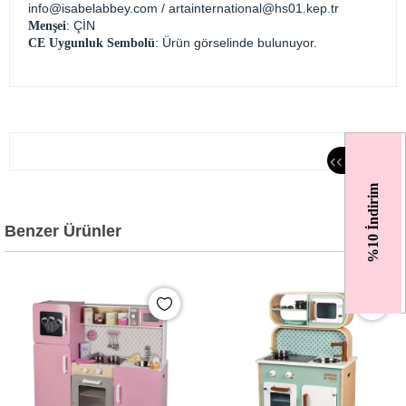
info@isabelabbey.com
/
artainternational@hs01.kep.tr
: ÇİN
Menşei
: Ürün görselinde bulunuyor.
CE Uygunluk Sembolü
‹
‹
%10 İndirim
Benzer Ürünler