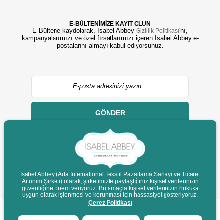
E-BÜLTENİMİZE KAYIT OLUN
E-Bültene kaydolarak, Isabel Abbey
'nı,
Gizlilik Politikası
kampanyalarımızı ve özel fırsatlarımızı içeren Isabel Abbey e-
postalarını almayı kabul ediyorsunuz.
GÖNDER
Isabel Abbey (Arta International Tekstil Pazarlama Sanayi ve Ticaret
Anonim Şirketi) olarak, şirketimizle paylaştığınız kişisel verilerinizin
© 2022 isabelabbey.com - Tüm Hakları Saklıdır.
güvenliğine önem veriyoruz. Bu amaçla kişisel verilerinizin hukuka
Destek
uygun olarak işlenmesi ve korunması için hassasiyet gösteriyoruz.
Çerez Politikası