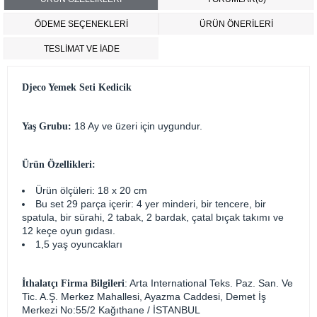
ÖDEME SEÇENEKLERI
ÜRÜN ÖNERILERI
TESLİMAT VE İADE
Djeco Yemek Seti Kedicik
18 Ay ve üzeri için uygundur.
Yaş Grubu:
Ürün Özellikleri:
Ürün ölçüleri: 18 x 20 cm
Bu set 29 parça içerir: 4 yer minderi, bir tencere, bir
spatula, bir sürahi, 2 tabak, 2 bardak, çatal bıçak takımı ve
12 keçe oyun gıdası.
1,5 yaş oyuncakları
: Arta International Teks. Paz. San. Ve
İthalatçı Firma Bilgileri
Tic. A.Ş. Merkez Mahallesi, Ayazma Caddesi, Demet İş
Merkezi No:55/2 Kağıthane / İSTANBUL