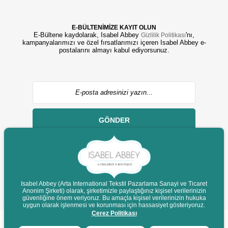
E-BÜLTENİMİZE KAYIT OLUN
E-Bültene kaydolarak, Isabel Abbey
'nı,
Gizlilik Politikası
kampanyalarımızı ve özel fırsatlarımızı içeren Isabel Abbey e-
postalarını almayı kabul ediyorsunuz.
GÖNDER
Isabel Abbey (Arta International Tekstil Pazarlama Sanayi ve Ticaret
Anonim Şirketi) olarak, şirketimizle paylaştığınız kişisel verilerinizin
© 2022 isabelabbey.com - Tüm Hakları Saklıdır.
güvenliğine önem veriyoruz. Bu amaçla kişisel verilerinizin hukuka
Destek
uygun olarak işlenmesi ve korunması için hassasiyet gösteriyoruz.
Çerez Politikası