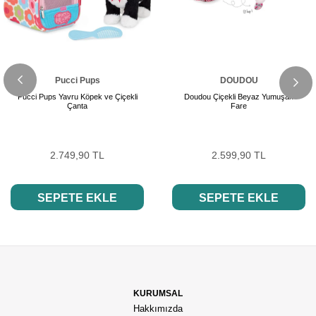
Pucci Pups
DOUDOU
Pucci Pups Yavru Köpek ve Çiçekli
Doudou Çiçekli Beyaz Yumuşak
Çanta
Fare
2.749,90 TL
2.599,90 TL
SEPETE EKLE
SEPETE EKLE
KURUMSAL
Hakkımızda