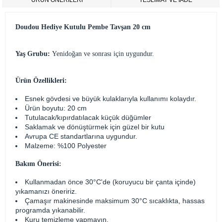
ÜRÜN ÖNERILERI
TESLİMAT VE İADE
Doudou Hediye Kutulu Pembe Tavşan 20 cm
Yaş Grubu:
Yenidoğan ve sonrası için uygundur.
Ürün Özellikleri:
Esnek gövdesi ve büyük kulaklarıyla kullanımı kolaydır.
Ürün boyutu: 20 cm
Tutulacak/kıpırdatılacak küçük düğümler
Saklamak ve dönüştürmek için güzel bir kutu
Avrupa CE standartlarına uygundur.
Malzeme: %100 Polyester
Bakım Önerisi:
Kullanmadan önce 30°C'de (koruyucu bir çanta içinde)
yıkamanızı öneririz.
Çamaşır makinesinde maksimum 30°C sıcaklıkta, hassas
programda yıkanabilir.
Kuru temizleme yapmayın.