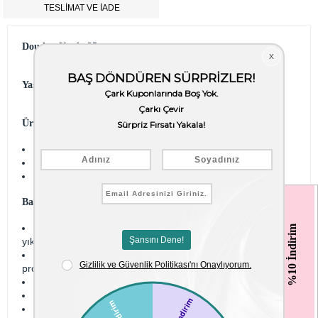
TESLİMAT VE İADE
Doudou Koala 35 cm
Yaş Grubu:
Yenidoğan ve sonrası için uygundur.
Ürün Özellikleri:
Avrupa CE standartlarına uygundur.
Malzeme: %100 Polyester
Ürün Boyutu: 35 cm
Bakım Önerisi:
‹
‹
Kullanmadan önce 30°C'de (koruyucu bir çanta içinde)
%10 İndirim
yıkamanızı öneririz.
Çamaşır makinesinde maksimum 30°C sıcaklıkta, hassas
programda yıkanabilir.
Kuru temizleme yapmayın.
Ütülenmemelidir.
Kurutma makinesinde kurutulmamalıdır. Doğal kurutma