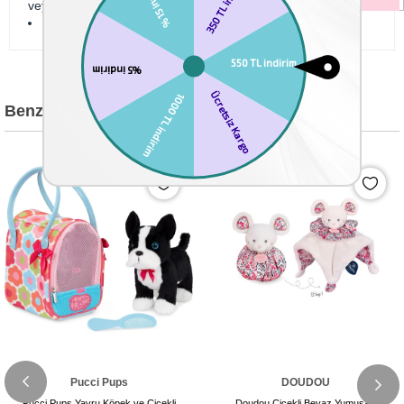
veya düşük sıcaklık önerilir.
Düzenli yıkama 30° tavsiye edilir.
Benzer Ürünler
Pucci Pups
DOUDOU
Pucci Pups Yavru Köpek ve Çiçekli
Doudou Çiçekli Beyaz Yumuşak