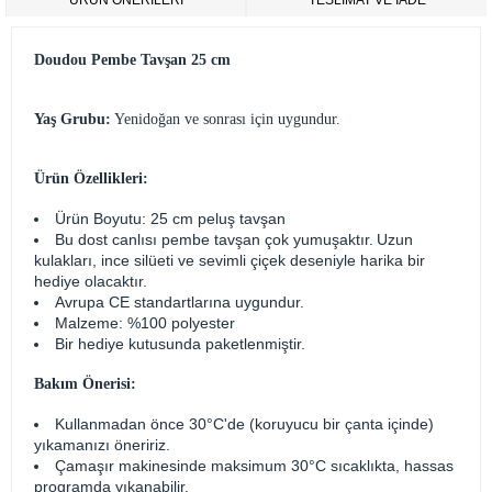
ÜRÜN ÖNERILERI
TESLİMAT VE İADE
Doudou Pembe Tavşan 25 cm
Yaş Grubu:
Yenidoğan ve sonrası için uygundur.
Ürün Özellikleri:
Ürün Boyutu: 25 cm peluş tavşan
Bu dost canlısı pembe tavşan çok yumuşaktır. Uzun
kulakları, ince silüeti ve sevimli çiçek deseniyle harika bir
hediye olacaktır.
Avrupa CE standartlarına uygundur.
Malzeme: %100 polyester
Bir hediye kutusunda paketlenmiştir.
Bakım Önerisi:
Kullanmadan önce 30°C'de (koruyucu bir çanta içinde)
yıkamanızı öneririz.
Çamaşır makinesinde maksimum 30°C sıcaklıkta, hassas
programda yıkanabilir.