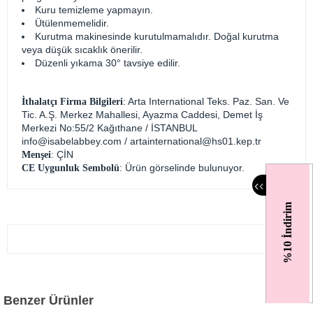
Kuru temizleme yapmayın.
Ütülenmemelidir.
Kurutma makinesinde kurutulmamalıdır. Doğal kurutma
veya düşük sıcaklık önerilir.
Düzenli yıkama 30° tavsiye edilir.
: Arta International Teks. Paz. San. Ve
İthalatçı Firma Bilgileri
Tic. A.Ş. Merkez Mahallesi, Ayazma Caddesi, Demet İş
Merkezi No:55/2 Kağıthane / İSTANBUL
info@isabelabbey.com
/
artainternational@hs01.kep.tr
: ÇİN
Menşei
: Ürün görselinde bulunuyor.
CE Uygunluk Sembolü
‹
‹
%10 İndirim
Benzer Ürünler