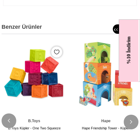
Benzer Ürünler
‹
‹
%10 İndirim
B.Toys
Hape
B.Toys Küpler - One Two Squeeze
Hape Friendship Tower - Küpler