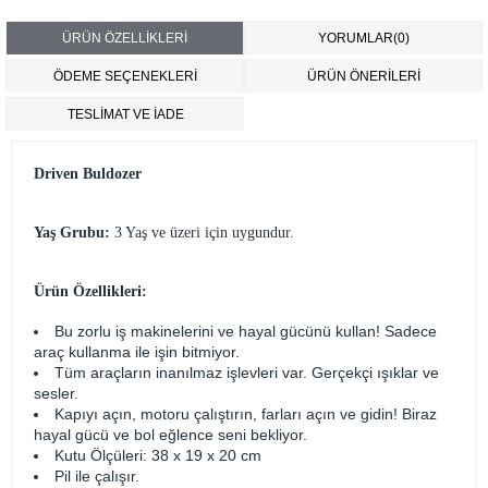
ÜRÜN ÖZELLIKLERI
YORUMLAR
(0)
ÖDEME SEÇENEKLERI
ÜRÜN ÖNERILERI
TESLİMAT VE İADE
Driven Buldozer
Yaş Grubu:
3 Yaş ve üzeri için uygundur.
Ürün Özellikleri:
Bu zorlu iş makinelerini ve hayal gücünü kullan! Sadece
araç kullanma ile işin bitmiyor.
Tüm araçların inanılmaz işlevleri var. Gerçekçi ışıklar ve
sesler.
Kapıyı açın, motoru çalıştırın, farları açın ve gidin! Biraz
hayal gücü ve bol eğlence seni bekliyor.
Kutu Ölçüleri: 38 x 19 x 20 cm
Pil ile çalışır.