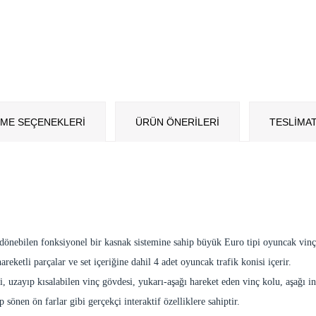
ME SEÇENEKLERI
ÜRÜN ÖNERILERI
TESLİMAT
p dönebilen fonksiyonel bir kasnak sistemine sahip büyük Euro tipi oyuncak vinç
areketli parçalar ve set içeriğine dahil 4 adet oyuncak trafik konisi içerir.
 uzayıp kısalabilen vinç gövdesi, yukarı-aşağı hareket eden vinç kolu, aşağı ine
önen ön farlar gibi gerçekçi interaktif özelliklere sahiptir.