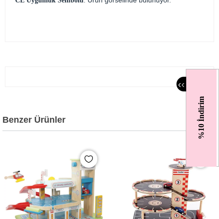
: Ürün görselinde bulunuyor.
CE Uygunluk Sembolü
‹
‹
%10 İndirim
Benzer Ürünler