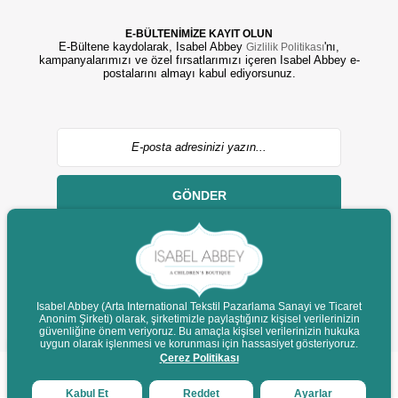
E-BÜLTENİMİZE KAYIT OLUN
E-Bültene kaydolarak, Isabel Abbey
'nı,
Gizlilik Politikası
kampanyalarımızı ve özel fırsatlarımızı içeren Isabel Abbey e-
postalarını almayı kabul ediyorsunuz.
GÖNDER
Isabel Abbey (Arta International Tekstil Pazarlama Sanayi ve Ticaret
Anonim Şirketi) olarak, şirketimizle paylaştığınız kişisel verilerinizin
© 2022 isabelabbey.com - Tüm Hakları Saklıdır.
güvenliğine önem veriyoruz. Bu amaçla kişisel verilerinizin hukuka
Destek
uygun olarak işlenmesi ve korunması için hassasiyet gösteriyoruz.
Çerez Politikası
Kabul Et
Reddet
Ayarlar