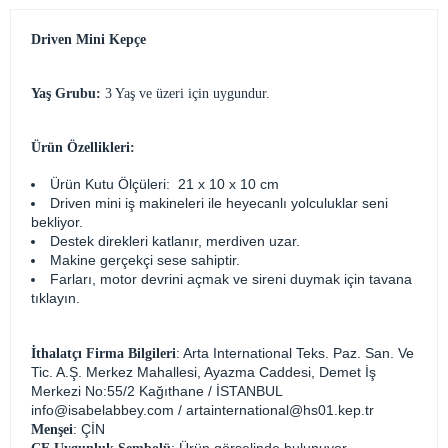
Driven Mini Kepçe
Yaş Grubu:
3 Yaş ve üzeri için uygundur.
Ürün Özellikleri:
Ürün Kutu Ölçüleri: 21 x 10 x 10 cm
Driven mini iş makineleri ile heyecanlı yolculuklar seni
bekliyor.
Destek direkleri katlanır, merdiven uzar.
Makine gerçekçi sese sahiptir.
Farları, motor devrini açmak ve sireni duymak için tavana
tıklayın.
: Arta International Teks. Paz. San. Ve
İthalatçı Firma Bilgileri
Tic. A.Ş. Merkez Mahallesi, Ayazma Caddesi, Demet İş
Merkezi No:55/2 Kağıthane / İSTANBUL
info@isabelabbey.com
/
artainternational@hs01.kep.tr
: ÇİN
Menşei