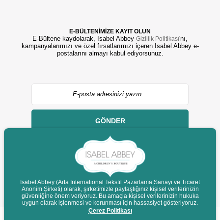
E-BÜLTENİMİZE KAYIT OLUN
E-Bültene kaydolarak, Isabel Abbey
'nı,
Gizlilik Politikası
kampanyalarımızı ve özel fırsatlarımızı içeren Isabel Abbey e-
postalarını almayı kabul ediyorsunuz.
GÖNDER
Isabel Abbey (Arta International Tekstil Pazarlama Sanayi ve Ticaret
Anonim Şirketi) olarak, şirketimizle paylaştığınız kişisel verilerinizin
© 2022 isabelabbey.com - Tüm Hakları Saklıdır.
güvenliğine önem veriyoruz. Bu amaçla kişisel verilerinizin hukuka
Destek
uygun olarak işlenmesi ve korunması için hassasiyet gösteriyoruz.
Çerez Politikası