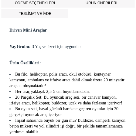
ÖDEME SEÇENEKLERI
ÜRÜN ÖNERILERI
TESLİMAT VE İADE
Driven Mini Araçlar
Yaş Grubu:
3 Yaş ve üzeri için uygundur.
Ürün Özellikleri:
Bu filo, helikopter, polis aracı, okul otobüsü, konteyner
kamyonu, ambulans ve itfaiye aracı dahil olmak üzere 20 minyatür
araçtan oluşmaktadır!
Her araç yaklaşık 2,5-5 cm boyutlarındadır.
20 Parçalık Set: Bu oyuncak araç seti, bir canavar kamyon,
itfaiye aracı, helikopter, buldozer, uçak ve daha fazlasını içeriyor!
Bu oyun seti, hayal gücünü harekete geçiren oyunlar için 20
gerçekçi oyuncak araç içeriyor.
İnşaat sahasında büyük bir gün mü? Buldozer, damperli kamyon,
beton mikseri ve yol silindiri işi doğru bir şekilde tamamlamanıza
yardımcı olabilir.