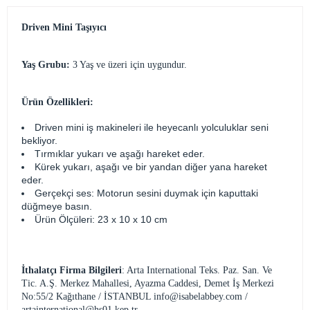
Driven Mini Taşıyıcı
Yaş Grubu:
3 Yaş ve üzeri için uygundur.
Ürün Özellikleri:
Driven mini iş makineleri ile heyecanlı yolculuklar seni
bekliyor.
Tırmıklar yukarı ve aşağı hareket eder.
Kürek yukarı, aşağı ve bir yandan diğer yana hareket
eder.
Gerçekçi ses: Motorun sesini duymak için kaputtaki
düğmeye basın.
Ürün Ölçüleri:
23 x 10 x 10 cm
İthalatçı Firma Bilgileri
: Arta International Teks. Paz. San. Ve
Tic. A.Ş. Merkez Mahallesi, Ayazma Caddesi, Demet İş Merkezi
No:55/2 Kağıthane / İSTANBUL
info@isabelabbey.com
/
artainternational@hs01.kep.tr