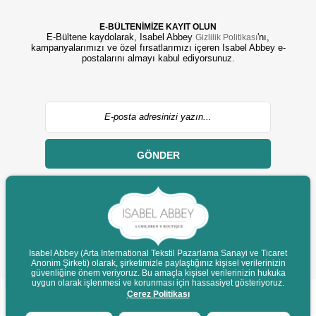
E-BÜLTENİMİZE KAYIT OLUN
E-Bültene kaydolarak, Isabel Abbey
'nı,
Gizlilik Politikası
kampanyalarımızı ve özel fırsatlarımızı içeren Isabel Abbey e-
postalarını almayı kabul ediyorsunuz.
GÖNDER
Isabel Abbey (Arta International Tekstil Pazarlama Sanayi ve Ticaret
© 2022 isabelabbey.com - Tüm Hakları Saklıdır.
Anonim Şirketi) olarak, şirketimizle paylaştığınız kişisel verilerinizin
güvenliğine önem veriyoruz. Bu amaçla kişisel verilerinizin hukuka
Destek
uygun olarak işlenmesi ve korunması için hassasiyet gösteriyoruz.
Çerez Politikası