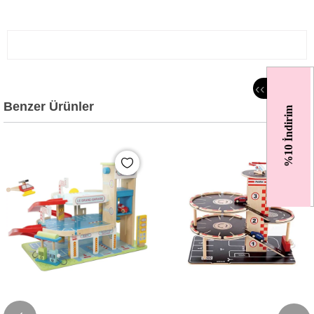
‹
‹
Benzer Ürünler
%10 İndirim