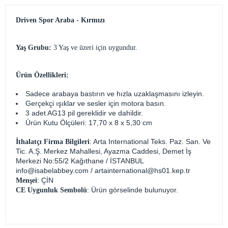
Driven Spor Araba - Kırmızı
Yaş Grubu:
3 Yaş ve üzeri için uygundur.
Ürün Özellikleri:
Sadece arabaya bastırın ve hızla uzaklaşmasını izleyin.
Gerçekçi ışıklar ve sesler için motora basın.
3 adet AG13 pil gereklidir ve dahildir.
Ürün Kutu Ölçüleri: 17,70 x 8 x 5,30 cm
: Arta International Teks. Paz. San. Ve
İthalatçı Firma Bilgileri
Tic. A.Ş. Merkez Mahallesi, Ayazma Caddesi, Demet İş
Merkezi No:55/2 Kağıthane / İSTANBUL
info@isabelabbey.com
/
artainternational@hs01.kep.tr
: ÇİN
Menşei
: Ürün görselinde bulunuyor.
CE Uygunluk Sembolü