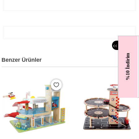
‹
‹
%10 İndirim
Benzer Ürünler