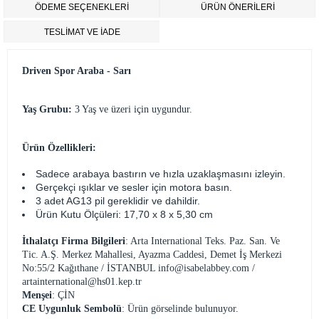
ÖDEME SEÇENEKLERI
ÜRÜN ÖNERILERI
TESLİMAT VE İADE
Driven Spor Araba - Sarı
Yaş Grubu:
3 Yaş ve üzeri için uygundur.
Ürün Özellikleri:
Sadece arabaya bastırın ve hızla uzaklaşmasını izleyin.
Gerçekçi ışıklar ve sesler için motora basın.
3 adet AG13 pil gereklidir ve dahildir.
Ürün Kutu Ölçüleri: 17,70 x 8 x 5,30 cm
İthalatçı Firma Bilgileri
: Arta International Teks. Paz. San. Ve
Tic. A.Ş. Merkez Mahallesi, Ayazma Caddesi, Demet İş Merkezi
No:55/2 Kağıthane / İSTANBUL
info@isabelabbey.com
/
artainternational@hs01.kep.tr
Menşei
: ÇİN
CE Uygunluk Sembolü
: Ürün görselinde bulunuyor.